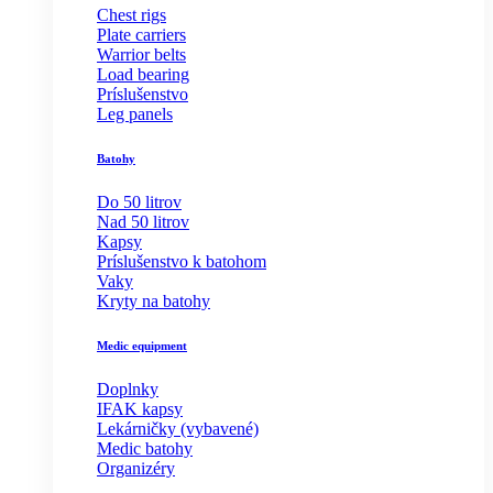
Chest rigs
Plate carriers
Warrior belts
Load bearing
Príslušenstvo
Leg panels
Batohy
Do 50 litrov
Nad 50 litrov
Kapsy
Príslušenstvo k batohom
Vaky
Kryty na batohy
Medic equipment
Doplnky
IFAK kapsy
Lekárničky (vybavené)
Medic batohy
Organizéry