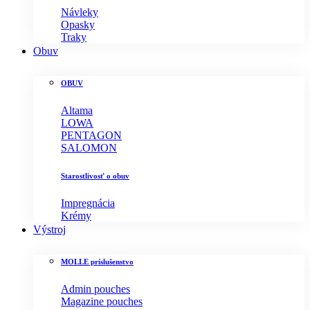
Návleky
Opasky
Traky
Obuv
OBUV
Altama
LOWA
PENTAGON
SALOMON
Starostlivosť o obuv
Impregnácia
Krémy
Výstroj
MOLLE príslušenstvo
Admin pouches
Magazine pouches