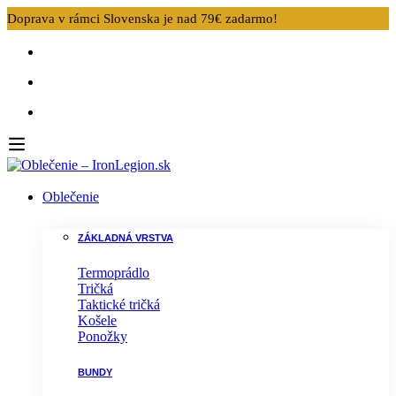
Doprava v rámci Slovenska je nad 79€ zadarmo!
Oblečenie
ZÁKLADNÁ VRSTVA
Termoprádlo
Tričká
Taktické tričká
Košele
Ponožky
BUNDY