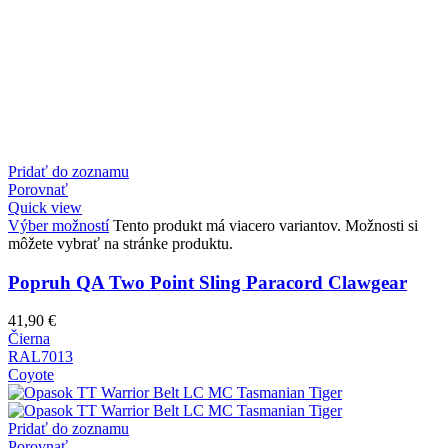
Pridať do zoznamu
Porovnať
Quick view
Výber možností
Tento produkt má viacero variantov. Možnosti si
môžete vybrať na stránke produktu.
Popruh QA Two Point Sling Paracord Clawgear
41,90
€
Čierna
RAL7013
Coyote
Pridať do zoznamu
Porovnať