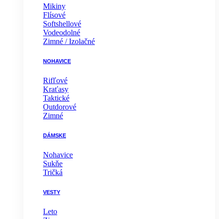
Mikiny
Flísové
Softshellové
Vodeodolné
Zimné / Izolačné
NOHAVICE
Rifľové
Kraťasy
Taktické
Outdorové
Zimné
DÁMSKE
Nohavice
Sukňe
Tričká
VESTY
Leto