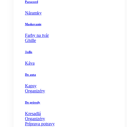
Paracord
Náramky
Maskovanie
Farby na tvár
Ghille
Jedlo
Káva
Do auta
Kapsy
Organizéry
Do prírody
Kresadlá
Organizéry
Príprava potravy