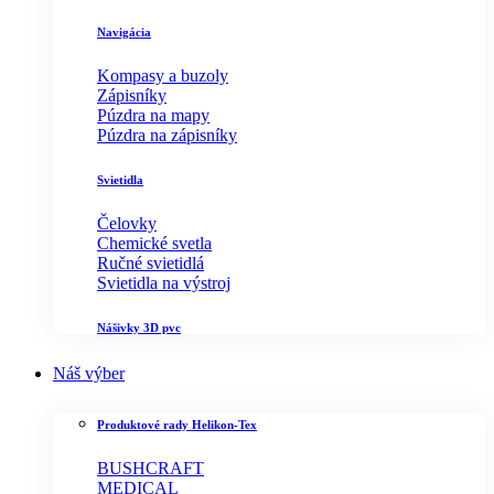
Navigácia
Kompasy a buzoly
Zápisníky
Púzdra na mapy
Púzdra na zápisníky
Svietidla
Čelovky
Chemické svetla
Ručné svietidlá
Svietidla na výstroj
Nášivky 3D pvc
Náš výber
Produktové rady Helikon-Tex
BUSHCRAFT
MEDICAL