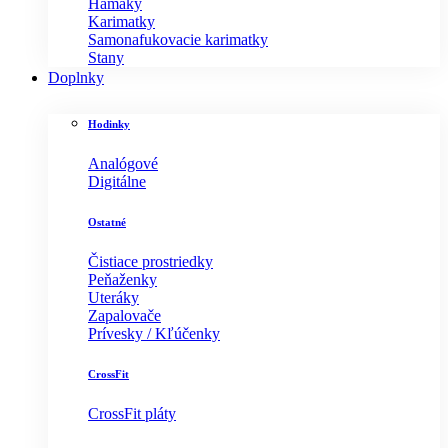
Hamaky
Karimatky
Samonafukovacie karimatky
Stany
Doplnky
Hodinky
Analógové
Digitálne
Ostatné
Čistiace prostriedky
Peňaženky
Uteráky
Zapalovače
Prívesky / Kľúčenky
CrossFit
CrossFit pláty