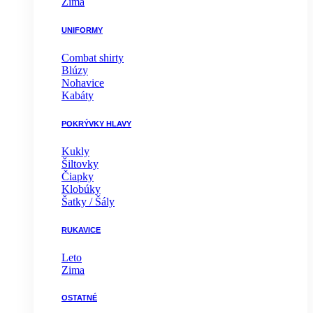
Zima
UNIFORMY
Combat shirty
Blúzy
Nohavice
Kabáty
POKRÝVKY HLAVY
Kukly
Šiltovky
Čiapky
Klobúky
Šatky / Šály
RUKAVICE
Leto
Zima
OSTATNÉ