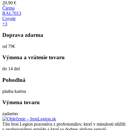
20,90
€
Čierna
RAL7013
Coyote
+3
Doprava zdarma
od 79€
Výmena a vrátenie tovaru
do 14 dní
Pohodlná
platba kartou
Výmena tovaru
zadarmo
Tím Iron Legion pozostáva z profesionálov, ktorí v minulosti slúžili
v profesionálnej armáde a ktorí sa dodnes aktívne venujú