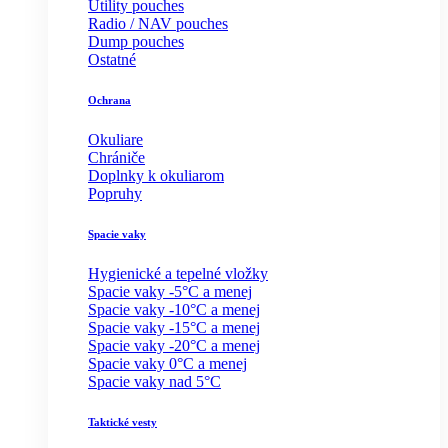
Utility pouches
Radio / NAV pouches
Dump pouches
Ostatné
Ochrana
Okuliare
Chrániče
Doplnky k okuliarom
Popruhy
Spacie vaky
Hygienické a tepelné vložky
Spacie vaky -5°C a menej
Spacie vaky -10°C a menej
Spacie vaky -15°C a menej
Spacie vaky -20°C a menej
Spacie vaky 0°C a menej
Spacie vaky nad 5°C
Taktické vesty