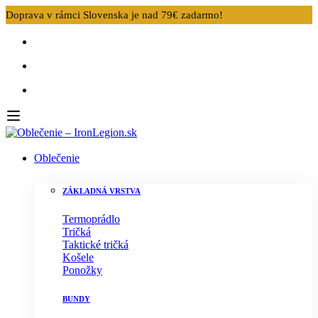
Doprava v rámci Slovenska je nad 79€ zadarmo!
Oblečenie
ZÁKLADNÁ VRSTVA
Termoprádlo
Tričká
Taktické tričká
Košele
Ponožky
BUNDY