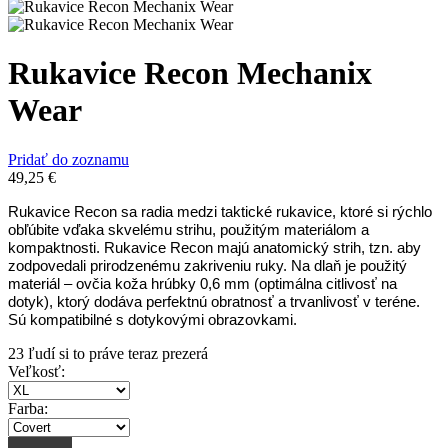
Rukavice Recon Mechanix
Wear
Pridať do zoznamu
49,25
€
Rukavice Recon sa radia medzi taktické rukavice, ktoré si rýchlo
obľúbite vďaka skvelému strihu, použitým materiálom a
kompaktnosti. Rukavice Recon majú anatomický strih, tzn. aby
zodpovedali prirodzenému zakriveniu ruky. Na dlaň je použitý
materiál – ovčia koža hrúbky 0,6 mm (optimálna citlivosť na
dotyk), ktorý dodáva perfektnú obratnosť a trvanlivosť v teréne.
Sú kompatibilné s dotykovými obrazovkami.
23
ľudí si to práve teraz prezerá
Veľkosť
:
Farba
: