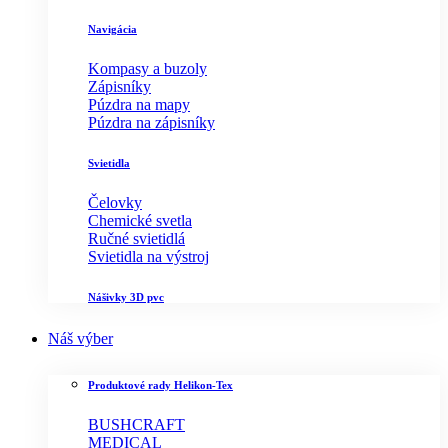
Navigácia
Kompasy a buzoly
Zápisníky
Púzdra na mapy
Púzdra na zápisníky
Svietidla
Čelovky
Chemické svetla
Ručné svietidlá
Svietidla na výstroj
Nášivky 3D pvc
Náš výber
Produktové rady Helikon-Tex
BUSHCRAFT
MEDICAL