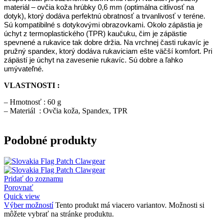
materiál – ovčia koža hrúbky 0,6 mm (optimálna citlivosť na
dotyk), ktorý dodáva perfektnú obratnosť a trvanlivosť v teréne.
Sú kompatibilné s dotykovými obrazovkami. Okolo zápästia je
úchyt z termoplastického (TPR) kaučuku, čim je zápästie
spevnené a rukavice tak dobre držia. Na vrchnej časti rukavíc je
pružný spandex, ktorý dodáva rukaviciam ešte väčší komfort. Pri
zápästí je úchyt na zavesenie rukavíc. Sú dobre a ľahko
umývateľné.
VLASTNOSTI :
– Hmotnosť : 60 g
– Materiál :
Ovčia koža, Spandex, TPR
Podobné produkty
Pridať do zoznamu
Porovnať
Quick view
Výber možností
Tento produkt má viacero variantov. Možnosti si
môžete vybrať na stránke produktu.