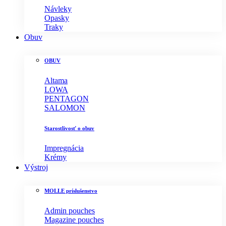
Návleky
Opasky
Traky
Obuv
OBUV
Altama
LOWA
PENTAGON
SALOMON
Starostlivosť o obuv
Impregnácia
Krémy
Výstroj
MOLLE príslušenstvo
Admin pouches
Magazine pouches