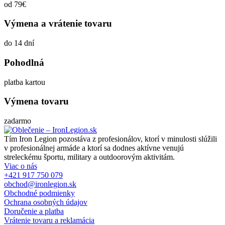
od 79€
Výmena a vrátenie tovaru
do 14 dní
Pohodlná
platba kartou
Výmena tovaru
zadarmo
Tím Iron Legion pozostáva z profesionálov, ktorí v minulosti slúžili
v profesionálnej armáde a ktorí sa dodnes aktívne venujú
streleckému športu, military a outdoorovým aktivitám.
Viac o nás
+421 917 750 079
obchod@ironlegion.sk
Obchodné podmienky
Ochrana osobných údajov
Doručenie a platba
Vrátenie tovaru a reklamácia