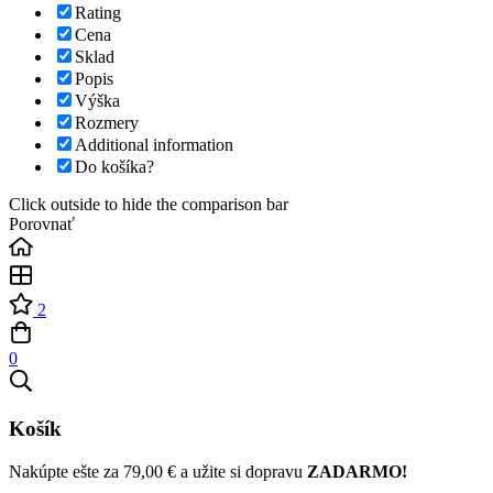
Rating
Cena
Sklad
Popis
Výška
Rozmery
Additional information
Do košíka?
Click outside to hide the comparison bar
Porovnať
2
0
Košík
Nakúpte ešte za
79,00
€
a užite si dopravu
ZADARMO!