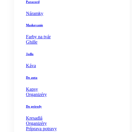
Paracord
Náramky
Maskovanie
Farby na tvár
Ghille
Jedlo
Káva
Do auta
Kapsy
Organizéry
Do prírody
Kresadlá
Organizéry
Príprava potravy