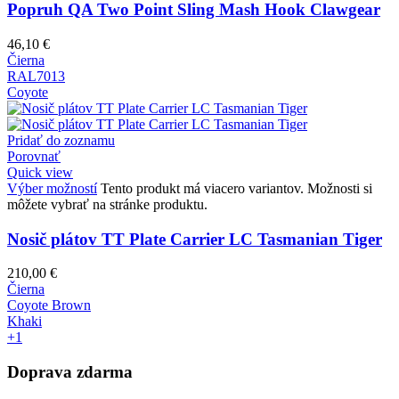
Popruh QA Two Point Sling Mash Hook Clawgear
46,10
€
Čierna
RAL7013
Coyote
Pridať do zoznamu
Porovnať
Quick view
Výber možností
Tento produkt má viacero variantov. Možnosti si
môžete vybrať na stránke produktu.
Nosič plátov TT Plate Carrier LC Tasmanian Tiger
210,00
€
Čierna
Coyote Brown
Khaki
+1
Doprava zdarma