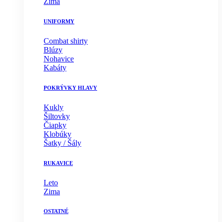
Zima
UNIFORMY
Combat shirty
Blúzy
Nohavice
Kabáty
POKRÝVKY HLAVY
Kukly
Šiltovky
Čiapky
Klobúky
Šatky / Šály
RUKAVICE
Leto
Zima
OSTATNÉ