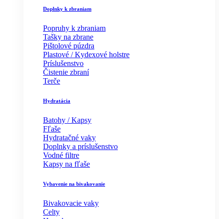
Doplnky k zbraniam
Popruhy k zbraniam
Tašky na zbrane
Pištolové púzdra
Plastové / Kydexové holstre
Príslušenstvo
Čistenie zbraní
Terče
Hydratácia
Batohy / Kapsy
Fľaše
Hydratačné vaky
Doplnky a príslušenstvo
Vodné filtre
Kapsy na fľaše
Vybavenie na bivakovanie
Bivakovacie vaky
Celty