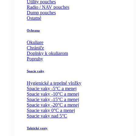
Utility pouches
Radio / NAV pouches
Dump pouches
Ostatné
Ochrana
Okuliare
Chrániče
Doplnky k okuliarom
Popruhy
Spacie vaky
Hygienické a tepelné vložky
Spacie vaky -5°C a menej
Spacie vaky -10°C a menej
Spacie vaky -15°C a menej
Spacie vaky -20°C a menej
Spacie vaky 0°C a menej
Spacie vaky nad 5°C
Taktické vesty