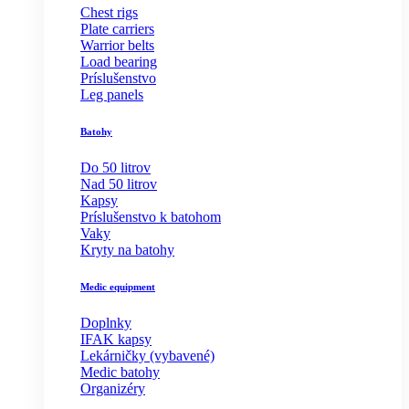
Chest rigs
Plate carriers
Warrior belts
Load bearing
Príslušenstvo
Leg panels
Batohy
Do 50 litrov
Nad 50 litrov
Kapsy
Príslušenstvo k batohom
Vaky
Kryty na batohy
Medic equipment
Doplnky
IFAK kapsy
Lekárničky (vybavené)
Medic batohy
Organizéry