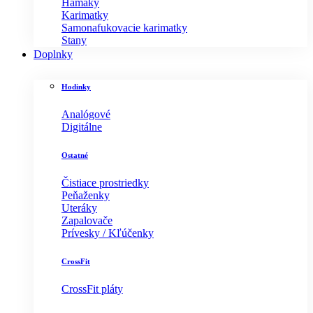
Hamaky
Karimatky
Samonafukovacie karimatky
Stany
Doplnky
Hodinky
Analógové
Digitálne
Ostatné
Čistiace prostriedky
Peňaženky
Uteráky
Zapalovače
Prívesky / Kľúčenky
CrossFit
CrossFit pláty