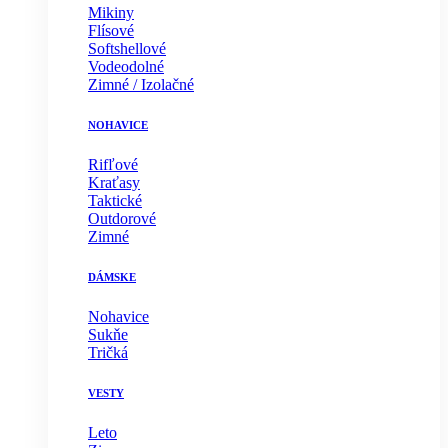
Mikiny
Flísové
Softshellové
Vodeodolné
Zimné / Izolačné
NOHAVICE
Rifľové
Kraťasy
Taktické
Outdorové
Zimné
DÁMSKE
Nohavice
Sukňe
Tričká
VESTY
Leto