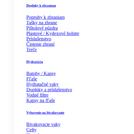
Doplnky k zbraniam
Popruhy k zbraniam
Tašky na zbrane
Pištolové púzdra
Plastové / Kydexové holstre
Príslušenstvo
Čistenie zbraní
Terče
Hydratácia
Batohy / Kapsy
Fľaše
Hydratačné vaky
Doplnky a príslušenstvo
Vodné filtre
Kapsy na fľaše
Vybavenie na bivakovanie
Bivakovacie vaky
Celty