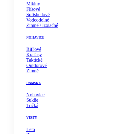
Mikiny
Flísové
Softshellové
Vodeodolné
Zimné / Izolačné
NOHAVICE
Rifľové
Kraťasy
Taktické
Outdorové
Zimné
DÁMSKE
Nohavice
Sukňe
Tričká
VESTY
Leto