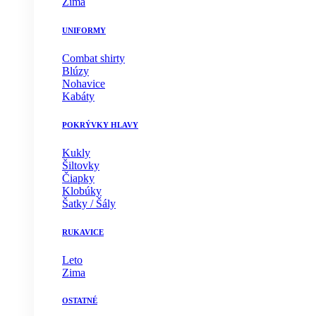
Zima
UNIFORMY
Combat shirty
Blúzy
Nohavice
Kabáty
POKRÝVKY HLAVY
Kukly
Šiltovky
Čiapky
Klobúky
Šatky / Šály
RUKAVICE
Leto
Zima
OSTATNÉ