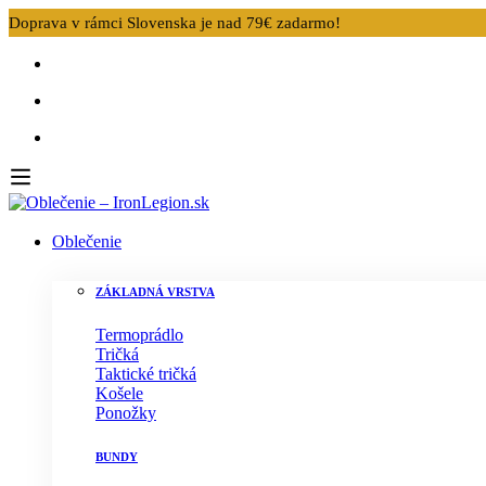
Doprava v rámci Slovenska je nad 79€ zadarmo!
Oblečenie
ZÁKLADNÁ VRSTVA
Termoprádlo
Tričká
Taktické tričká
Košele
Ponožky
BUNDY