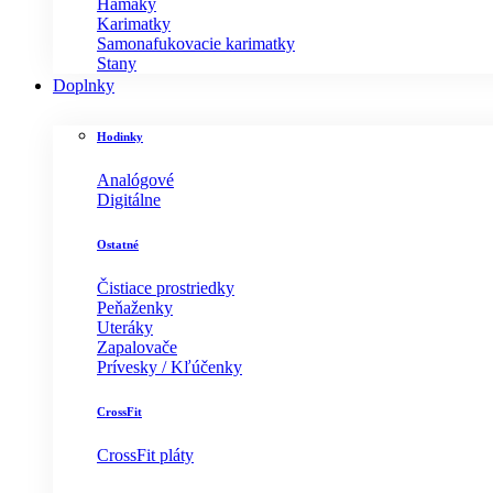
Hamaky
Karimatky
Samonafukovacie karimatky
Stany
Doplnky
Hodinky
Analógové
Digitálne
Ostatné
Čistiace prostriedky
Peňaženky
Uteráky
Zapalovače
Prívesky / Kľúčenky
CrossFit
CrossFit pláty