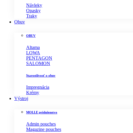
Návleky
Opasky
Traky
Obuv
OBUV
Altama
LOWA
PENTAGON
SALOMON
Starostlivosť o obuv
Impregnácia
Krémy
Výstroj
MOLLE príslušenstvo
Admin pouches
Magazine pouches