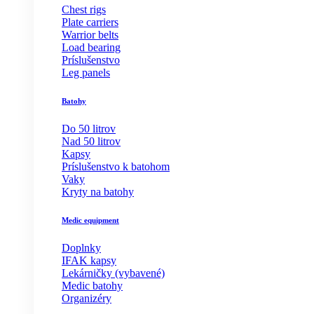
Chest rigs
Plate carriers
Warrior belts
Load bearing
Príslušenstvo
Leg panels
Batohy
Do 50 litrov
Nad 50 litrov
Kapsy
Príslušenstvo k batohom
Vaky
Kryty na batohy
Medic equipment
Doplnky
IFAK kapsy
Lekárničky (vybavené)
Medic batohy
Organizéry