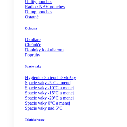
Utility pouches
Radio / NAV pouches
Dump pouches
Ostatné
Ochrana
Okuliare
Chrániče
Doplnky k okuliarom
Popruhy
Spacie vaky
Hygienické a tepelné vložky
Spacie vaky -5°C a menej
Spacie vaky -10°C a menej
Spacie vaky -15°C a menej
Spacie vaky -20°C a menej
Spacie vaky 0°C a menej
Spacie vaky nad 5°C
Taktické vesty