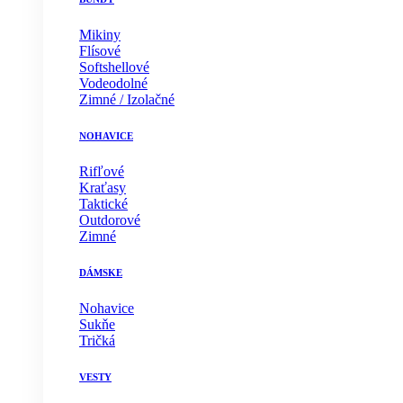
Mikiny
Flísové
Softshellové
Vodeodolné
Zimné / Izolačné
NOHAVICE
Rifľové
Kraťasy
Taktické
Outdorové
Zimné
DÁMSKE
Nohavice
Sukňe
Tričká
VESTY