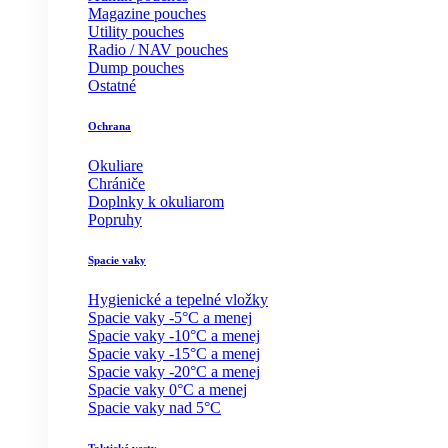
Magazine pouches
Utility pouches
Radio / NAV pouches
Dump pouches
Ostatné
Ochrana
Okuliare
Chrániče
Doplnky k okuliarom
Popruhy
Spacie vaky
Hygienické a tepelné vložky
Spacie vaky -5°C a menej
Spacie vaky -10°C a menej
Spacie vaky -15°C a menej
Spacie vaky -20°C a menej
Spacie vaky 0°C a menej
Spacie vaky nad 5°C