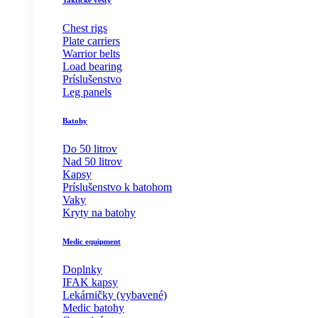
Taktické vesty
Chest rigs
Plate carriers
Warrior belts
Load bearing
Príslušenstvo
Leg panels
Batohy
Do 50 litrov
Nad 50 litrov
Kapsy
Príslušenstvo k batohom
Vaky
Kryty na batohy
Medic equipment
Doplnky
IFAK kapsy
Lekárničky (vybavené)
Medic batohy