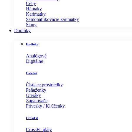
Celty
Hamaky
Karimatky
Samonafukovacie karimatky
Stany
Doplnky
Hodinky
Analógové
Digitálne
Ostatné
Čistiace prostriedky
Peňaženky
Uteráky
Zapalovače
Prívesky / Kľúčenky
CrossFit
CrossFit pláty