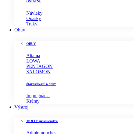
OSTATNÉ
Návleky
Opasky
Traky
Obuv
OBUV
Altama
LOWA
PENTAGON
SALOMON
Starostlivosť o obuv
Impregnácia
Krémy
Výstroj
MOLLE príslušenstvo
Admin pouches