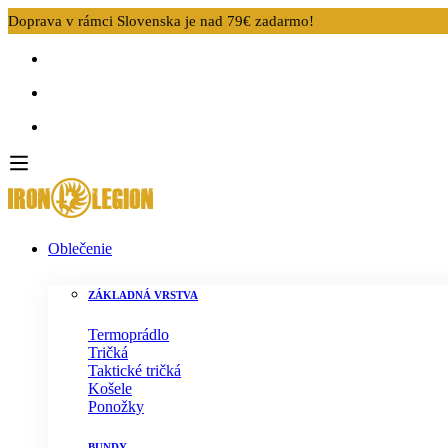
Doprava v rámci Slovenska je nad 79€ zadarmo!
Oblečenie
ZÁKLADNÁ VRSTVA
Termoprádlo
Tričká
Taktické tričká
Košele
Ponožky
BUNDY