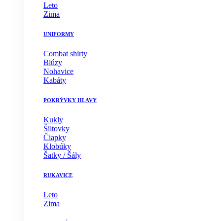
Leto
Zima
UNIFORMY
Combat shirty
Blúzy
Nohavice
Kabáty
POKRÝVKY HLAVY
Kukly
Šiltovky
Čiapky
Klobúky
Šatky / Šály
RUKAVICE
Leto
Zima