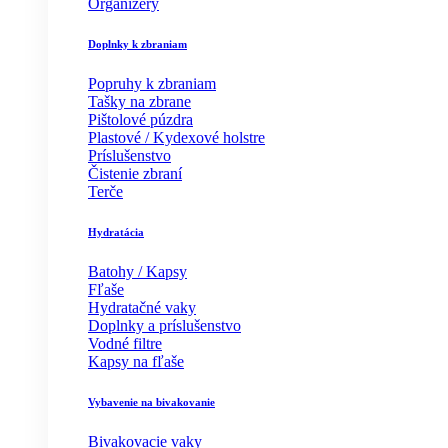
Organizéry
Doplnky k zbraniam
Popruhy k zbraniam
Tašky na zbrane
Pištolové púzdra
Plastové / Kydexové holstre
Príslušenstvo
Čistenie zbraní
Terče
Hydratácia
Batohy / Kapsy
Fľaše
Hydratačné vaky
Doplnky a príslušenstvo
Vodné filtre
Kapsy na fľaše
Vybavenie na bivakovanie
Bivakovacie vaky