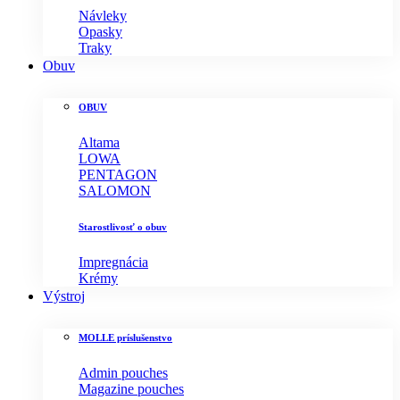
Návleky
Opasky
Traky
Obuv
OBUV
Altama
LOWA
PENTAGON
SALOMON
Starostlivosť o obuv
Impregnácia
Krémy
Výstroj
MOLLE príslušenstvo
Admin pouches
Magazine pouches