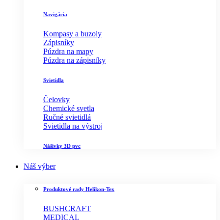
Navigácia
Kompasy a buzoly
Zápisníky
Púzdra na mapy
Púzdra na zápisníky
Svietidla
Čelovky
Chemické svetla
Ručné svietidlá
Svietidla na výstroj
Nášivky 3D pvc
Náš výber
Produktové rady Helikon-Tex
BUSHCRAFT
MEDICAL