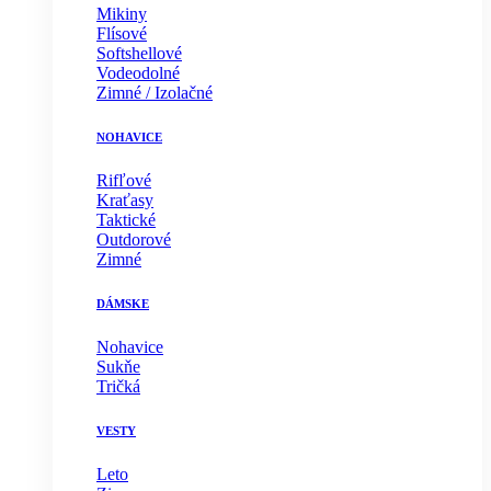
Mikiny
Flísové
Softshellové
Vodeodolné
Zimné / Izolačné
NOHAVICE
Rifľové
Kraťasy
Taktické
Outdorové
Zimné
DÁMSKE
Nohavice
Sukňe
Tričká
VESTY
Leto