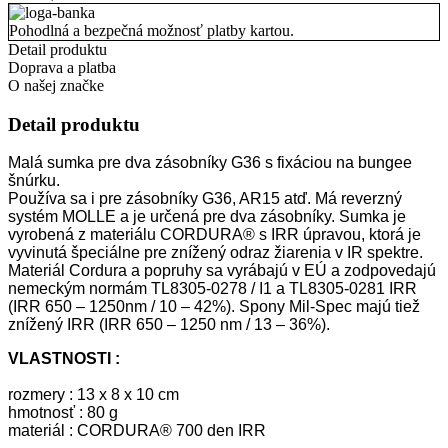
Pohodlná a bezpečná možnosť platby kartou.
Detail produktu
Doprava a platba
O našej značke
Detail produktu
Malá sumka pre dva zásobníky G36 s fixáciou na bungee
šnúrku.
Používa sa i pre zásobníky G36, AR15 atď. Má reverzný
systém MOLLE a je určená pre dva zásobníky.
Sumka je
vyrobená z materiálu CORDURA® s IRR úpravou, ktorá je
vyvinutá špeciálne pre znížený odraz žiarenia v IR spektre.
Materiál Cordura a popruhy sa vyrábajú v EÚ a zodpovedajú
nemeckým normám TL8305-0278 / I1 a TL8305-0281 IRR
(IRR 650 – 1250nm / 10 – 42%). Spony Mil-Spec majú tiež
znížený IRR (IRR 650 – 1250 nm / 13 – 36%).
VLASTNOSTI :
rozmery : 13 x 8 x 10 cm
hmotnosť : 80 g
materiál : CORDURA® 700 den IRR