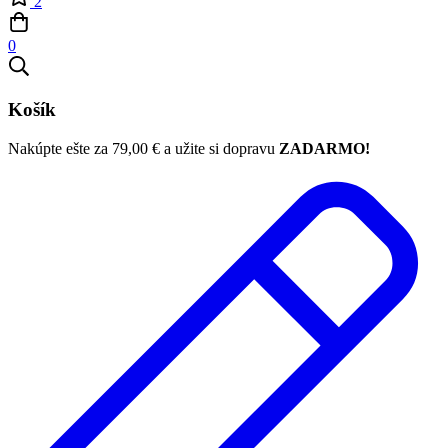
2
0
Košík
Nakúpte ešte za
79,00
€
a užite si dopravu
ZADARMO!