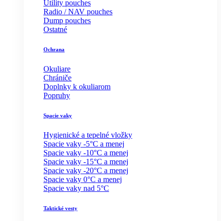
Utility pouches
Radio / NAV pouches
Dump pouches
Ostatné
Ochrana
Okuliare
Chrániče
Doplnky k okuliarom
Popruhy
Spacie vaky
Hygienické a tepelné vložky
Spacie vaky -5°C a menej
Spacie vaky -10°C a menej
Spacie vaky -15°C a menej
Spacie vaky -20°C a menej
Spacie vaky 0°C a menej
Spacie vaky nad 5°C
Taktické vesty