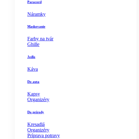
Paracord
Náramky
Maskovanie
Farby na tvár
Ghille
Jedlo
Káva
Do auta
Kapsy
Organizéry
Do prírody
Kresadlá
Organizéry
Príprava potravy