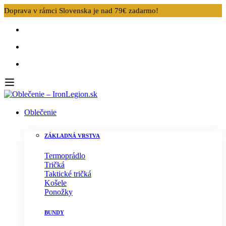
Doprava v rámci Slovenska je nad 79€ zadarmo!
Oblečenie
ZÁKLADNÁ VRSTVA
Termoprádlo
Tričká
Taktické tričká
Košele
Ponožky
BUNDY