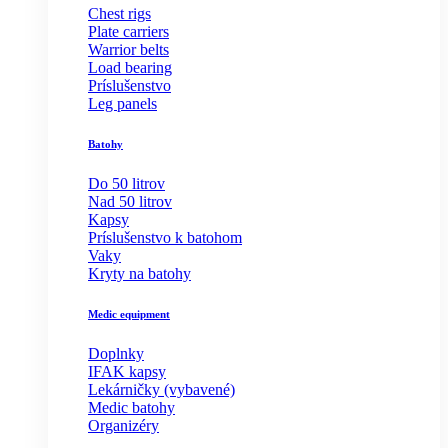
Chest rigs
Plate carriers
Warrior belts
Load bearing
Príslušenstvo
Leg panels
Batohy
Do 50 litrov
Nad 50 litrov
Kapsy
Príslušenstvo k batohom
Vaky
Kryty na batohy
Medic equipment
Doplnky
IFAK kapsy
Lekárničky (vybavené)
Medic batohy
Organizéry