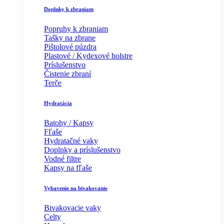
Doplnky k zbraniam
Popruhy k zbraniam
Tašky na zbrane
Pištolové púzdra
Plastové / Kydexové holstre
Príslušenstvo
Čistenie zbraní
Terče
Hydratácia
Batohy / Kapsy
Fľaše
Hydratačné vaky
Doplnky a príslušenstvo
Vodné filtre
Kapsy na fľaše
Vybavenie na bivakovanie
Bivakovacie vaky
Celty