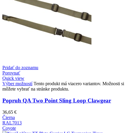
Pridať do zoznamu
Porovnať
Quick view
Výber možností
Tento produkt má viacero variantov. Možnosti si
môžete vybrať na stránke produktu.
Popruh QA Two Point Sling Loop Clawgear
36,65
€
Čierna
RAL7013
Coyote