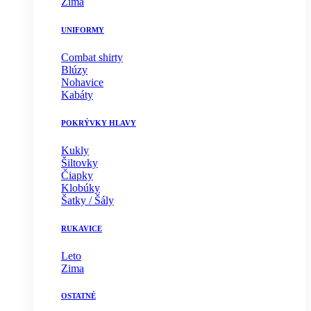
Zima
UNIFORMY
Combat shirty
Blúzy
Nohavice
Kabáty
POKRÝVKY HLAVY
Kukly
Šiltovky
Čiapky
Klobúky
Šatky / Šály
RUKAVICE
Leto
Zima
OSTATNÉ