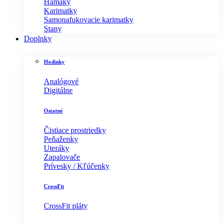
Hamaky
Karimatky
Samonafukovacie karimatky
Stany
Doplnky
Hodinky
Analógové
Digitálne
Ostatné
Čistiace prostriedky
Peňaženky
Uteráky
Zapalovače
Prívesky / Kľúčenky
CrossFit
CrossFit pláty