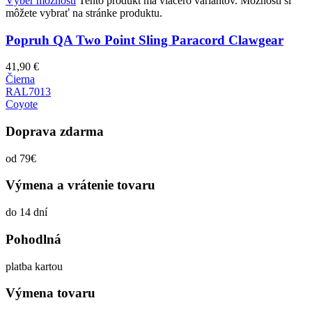
Výber možností
Tento produkt má viacero variantov. Možnosti si
môžete vybrať na stránke produktu.
Popruh QA Two Point Sling Paracord Clawgear
41,90
€
Čierna
RAL7013
Coyote
Doprava zdarma
od 79€
Výmena a vrátenie tovaru
do 14 dní
Pohodlná
platba kartou
Výmena tovaru