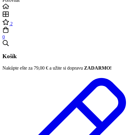
Porovnať
2
0
Košík
Nakúpte ešte za
79,00
€
a užite si dopravu
ZADARMO!