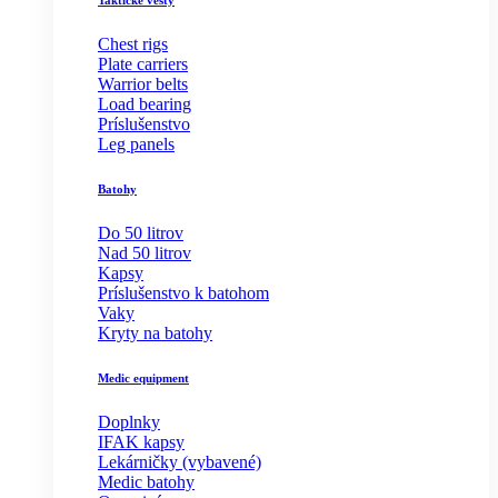
Taktické vesty
Chest rigs
Plate carriers
Warrior belts
Load bearing
Príslušenstvo
Leg panels
Batohy
Do 50 litrov
Nad 50 litrov
Kapsy
Príslušenstvo k batohom
Vaky
Kryty na batohy
Medic equipment
Doplnky
IFAK kapsy
Lekárničky (vybavené)
Medic batohy