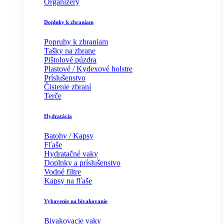
Organizéry
Doplnky k zbraniam
Popruhy k zbraniam
Tašky na zbrane
Pištolové púzdra
Plastové / Kydexové holstre
Príslušenstvo
Čistenie zbraní
Terče
Hydratácia
Batohy / Kapsy
Fľaše
Hydratačné vaky
Doplnky a príslušenstvo
Vodné filtre
Kapsy na fľaše
Vybavenie na bivakovanie
Bivakovacie vaky