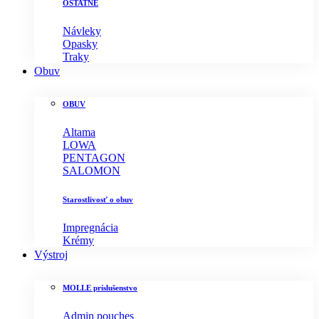
OSTATNÉ
Návleky
Opasky
Traky
Obuv
OBUV
Altama
LOWA
PENTAGON
SALOMON
Starostlivosť o obuv
Impregnácia
Krémy
Výstroj
MOLLE príslušenstvo
Admin pouches