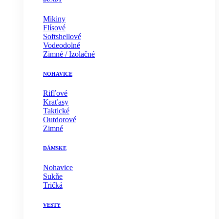
Mikiny
Flísové
Softshellové
Vodeodolné
Zimné / Izolačné
NOHAVICE
Rifľové
Kraťasy
Taktické
Outdorové
Zimné
DÁMSKE
Nohavice
Sukňe
Tričká
VESTY