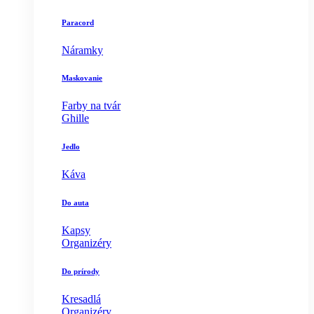
Paracord
Náramky
Maskovanie
Farby na tvár
Ghille
Jedlo
Káva
Do auta
Kapsy
Organizéry
Do prírody
Kresadlá
Organizéry