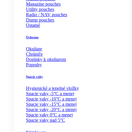
Magazine pouches
Utility pouches
Radio / NAV pouches
Dump pouches
Ostatné
Ochrana
Okuliare
Chrániče
Doplnky k okuliarom
Popruhy
Spacie vaky
Hygienické a tepelné vložky
Spacie vaky -5°C a menej
Spacie vaky -10°C a menej
Spacie vaky -15°C a menej
Spacie vaky -20°C a menej
Spacie vaky 0°C a menej
Spacie vaky nad 5°C