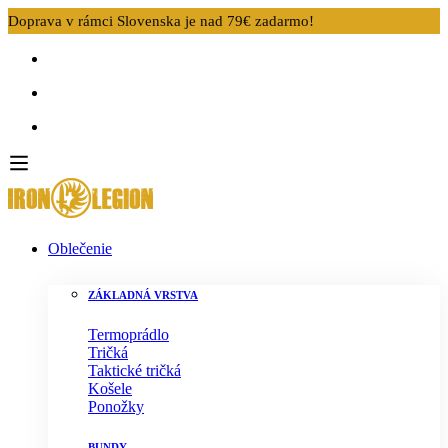
Doprava v rámci Slovenska je nad 79€ zadarmo!
Oblečenie
ZÁKLADNÁ VRSTVA
Termoprádlo
Tričká
Taktické tričká
Košele
Ponožky
BUNDY