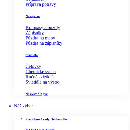
Príprava potravy
Navigácia
Kompasy a buzoly
Zápisníky
Púzdra na mapy
Púzdra na zápisníky
Svietidla
Čelovky
Chemické svetla
Ručné svietidlá
Svietidla na výstroj
Nášivky 3D pvc
Náš výber
Produktové rady Helikon-Tex