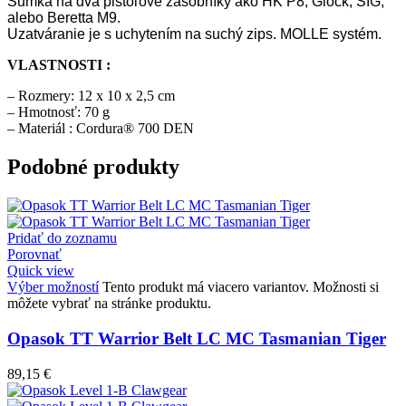
Sumka na dva pištoľové zásobníky ako HK P8, Glock, SIG,
alebo Beretta M9.
Uzatváranie je s uchytením na suchý zips. MOLLE systém.
VLASTNOSTI :
– Rozmery: 12 x 10 x 2,5 cm
– Hmotnosť: 70 g
– Materiál : Cordura® 700 DEN
Podobné produkty
Pridať do zoznamu
Porovnať
Quick view
Výber možností
Tento produkt má viacero variantov. Možnosti si
môžete vybrať na stránke produktu.
Opasok TT Warrior Belt LC MC Tasmanian Tiger
89,15
€