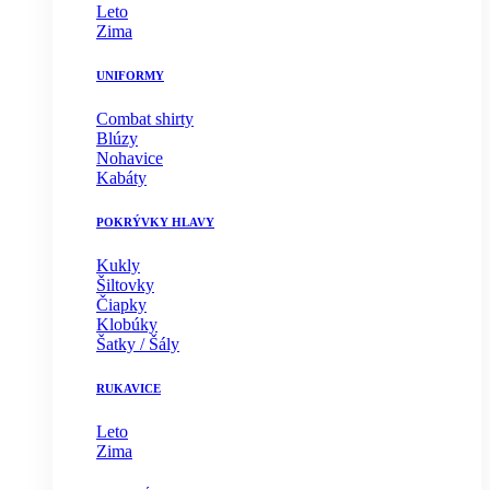
Leto
Zima
UNIFORMY
Combat shirty
Blúzy
Nohavice
Kabáty
POKRÝVKY HLAVY
Kukly
Šiltovky
Čiapky
Klobúky
Šatky / Šály
RUKAVICE
Leto
Zima