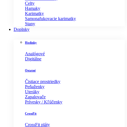
Celty
Hamaky
Karimatky
Samonafukovacie karimatky
Stany
Doplnky
Hodinky
Analógové
Digitálne
Ostatné
Čistiace prostriedky
Peňaženky
Uteráky
Zapalovače
Prívesky / Kľúčenky
CrossFit
CrossFit pláty