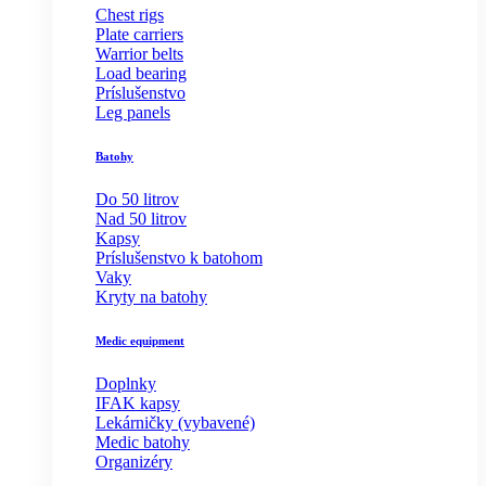
Chest rigs
Plate carriers
Warrior belts
Load bearing
Príslušenstvo
Leg panels
Batohy
Do 50 litrov
Nad 50 litrov
Kapsy
Príslušenstvo k batohom
Vaky
Kryty na batohy
Medic equipment
Doplnky
IFAK kapsy
Lekárničky (vybavené)
Medic batohy
Organizéry