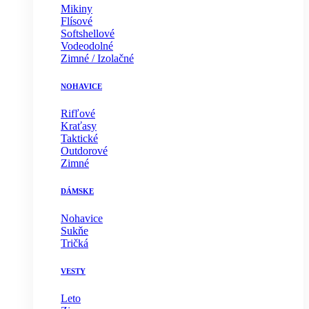
Mikiny
Flísové
Softshellové
Vodeodolné
Zimné / Izolačné
NOHAVICE
Rifľové
Kraťasy
Taktické
Outdorové
Zimné
DÁMSKE
Nohavice
Sukňe
Tričká
VESTY
Leto