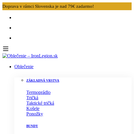
Doprava v rámci Slovenska je nad 79€ zadarmo!
Oblečenie
ZÁKLADNÁ VRSTVA
Termoprádlo
Tričká
Taktické tričká
Košele
Ponožky
BUNDY