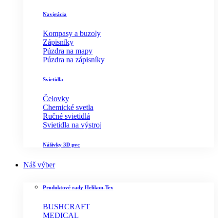
Navigácia
Kompasy a buzoly
Zápisníky
Púzdra na mapy
Púzdra na zápisníky
Svietidla
Čelovky
Chemické svetla
Ručné svietidlá
Svietidla na výstroj
Nášivky 3D pvc
Náš výber
Produktové rady Helikon-Tex
BUSHCRAFT
MEDICAL