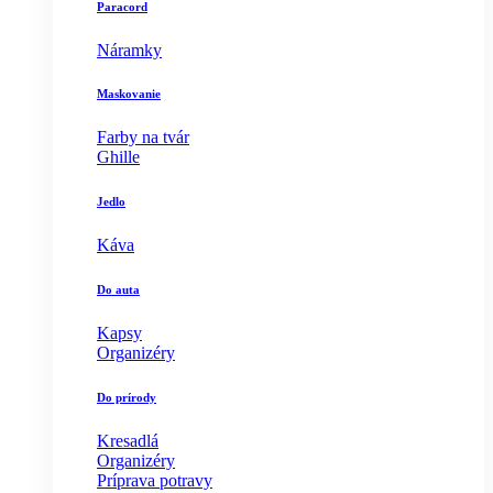
Paracord
Náramky
Maskovanie
Farby na tvár
Ghille
Jedlo
Káva
Do auta
Kapsy
Organizéry
Do prírody
Kresadlá
Organizéry
Príprava potravy