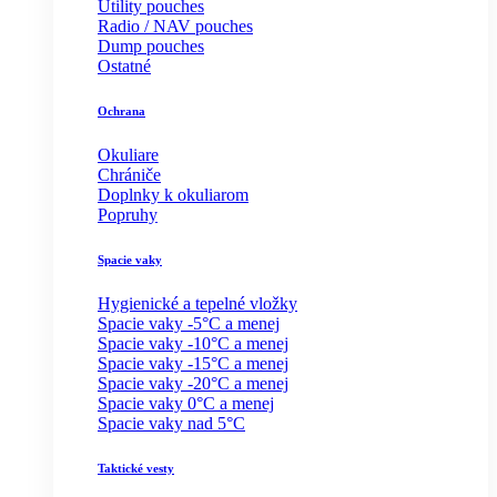
Utility pouches
Radio / NAV pouches
Dump pouches
Ostatné
Ochrana
Okuliare
Chrániče
Doplnky k okuliarom
Popruhy
Spacie vaky
Hygienické a tepelné vložky
Spacie vaky -5°C a menej
Spacie vaky -10°C a menej
Spacie vaky -15°C a menej
Spacie vaky -20°C a menej
Spacie vaky 0°C a menej
Spacie vaky nad 5°C
Taktické vesty