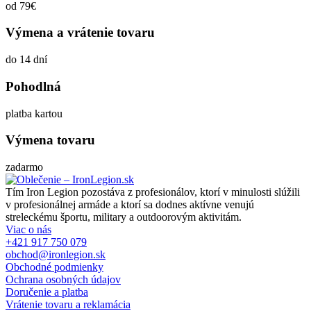
od 79€
Výmena a vrátenie tovaru
do 14 dní
Pohodlná
platba kartou
Výmena tovaru
zadarmo
Tím Iron Legion pozostáva z profesionálov, ktorí v minulosti slúžili
v profesionálnej armáde a ktorí sa dodnes aktívne venujú
streleckému športu, military a outdoorovým aktivitám.
Viac o nás
+421 917 750 079
obchod@ironlegion.sk
Obchodné podmienky
Ochrana osobných údajov
Doručenie a platba
Vrátenie tovaru a reklamácia