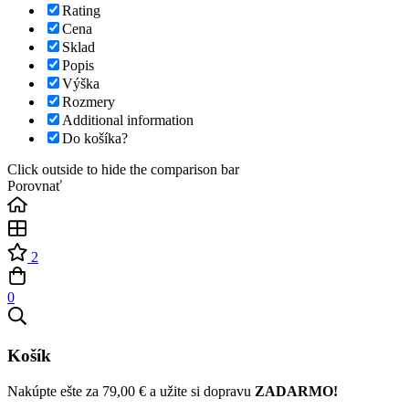
Rating
Cena
Sklad
Popis
Výška
Rozmery
Additional information
Do košíka?
Click outside to hide the comparison bar
Porovnať
2
0
Košík
Nakúpte ešte za
79,00
€
a užite si dopravu
ZADARMO!