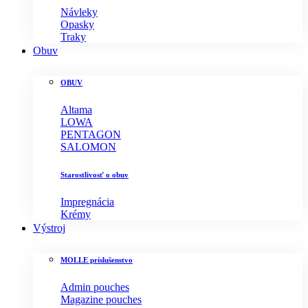
Návleky
Opasky
Traky
Obuv
OBUV
Altama
LOWA
PENTAGON
SALOMON
Starostlivosť o obuv
Impregnácia
Krémy
Výstroj
MOLLE príslušenstvo
Admin pouches
Magazine pouches