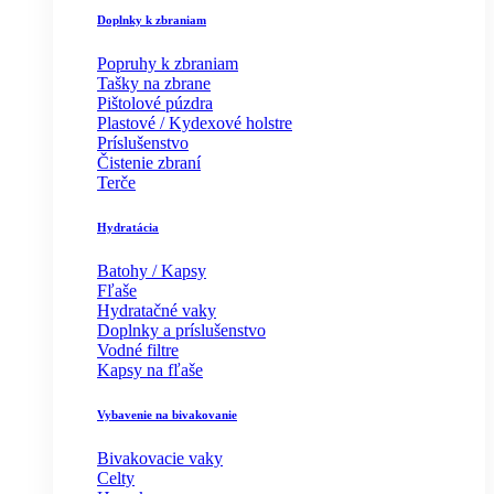
Doplnky k zbraniam
Popruhy k zbraniam
Tašky na zbrane
Pištolové púzdra
Plastové / Kydexové holstre
Príslušenstvo
Čistenie zbraní
Terče
Hydratácia
Batohy / Kapsy
Fľaše
Hydratačné vaky
Doplnky a príslušenstvo
Vodné filtre
Kapsy na fľaše
Vybavenie na bivakovanie
Bivakovacie vaky
Celty