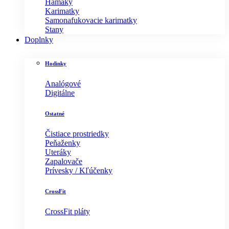
Hamaky
Karimatky
Samonafukovacie karimatky
Stany
Doplnky
Hodinky
Analógové
Digitálne
Ostatné
Čistiace prostriedky
Peňaženky
Uteráky
Zapalovače
Prívesky / Kľúčenky
CrossFit
CrossFit pláty