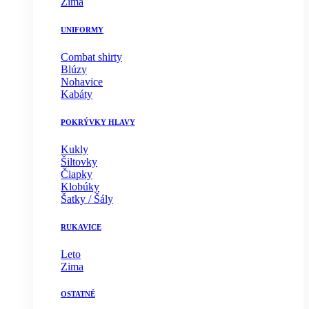
Zima
UNIFORMY
Combat shirty
Blúzy
Nohavice
Kabáty
POKRÝVKY HLAVY
Kukly
Šiltovky
Čiapky
Klobúky
Šatky / Šály
RUKAVICE
Leto
Zima
OSTATNÉ