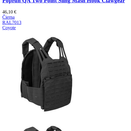
Popruh QA Two Point Sling Mash Hook Clawgear
46,10
€
Čierna
RAL7013
Coyote