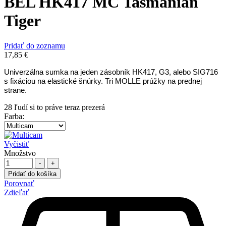
BEL HK417 MC Tasmanian
Tiger
Pridať do zoznamu
17,85
€
Univerzálna sumka na jeden zásobník HK417, G3, alebo SIG716
s fixáciou na elastické šnúrky. Tri MOLLE prúžky na prednej
strane.
28
ľudí si to práve teraz prezerá
Farba
:
Vyčistiť
Množstvo
-
+
Pridať do košíka
Porovnať
Zdieľať