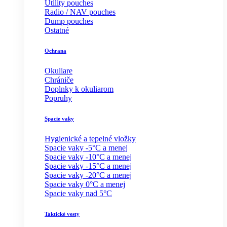
Utility pouches
Radio / NAV pouches
Dump pouches
Ostatné
Ochrana
Okuliare
Chrániče
Doplnky k okuliarom
Popruhy
Spacie vaky
Hygienické a tepelné vložky
Spacie vaky -5°C a menej
Spacie vaky -10°C a menej
Spacie vaky -15°C a menej
Spacie vaky -20°C a menej
Spacie vaky 0°C a menej
Spacie vaky nad 5°C
Taktické vesty