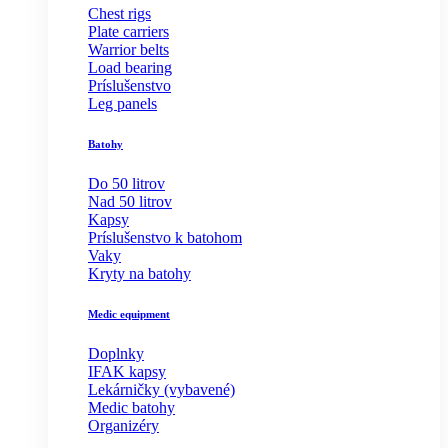
Chest rigs
Plate carriers
Warrior belts
Load bearing
Príslušenstvo
Leg panels
Batohy
Do 50 litrov
Nad 50 litrov
Kapsy
Príslušenstvo k batohom
Vaky
Kryty na batohy
Medic equipment
Doplnky
IFAK kapsy
Lekárničky (vybavené)
Medic batohy
Organizéry