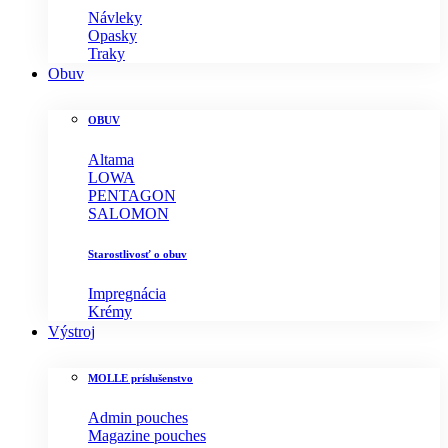
Návleky
Opasky
Traky
Obuv
OBUV
Altama
LOWA
PENTAGON
SALOMON
Starostlivosť o obuv
Impregnácia
Krémy
Výstroj
MOLLE príslušenstvo
Admin pouches
Magazine pouches