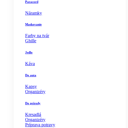
Paracord
Náramky
Maskovanie
Farby na tvár
Ghille
Jedlo
Káva
Do auta
Kapsy
Organizéry
Do prírody
Kresadlá
Organizéry
Príprava potravy