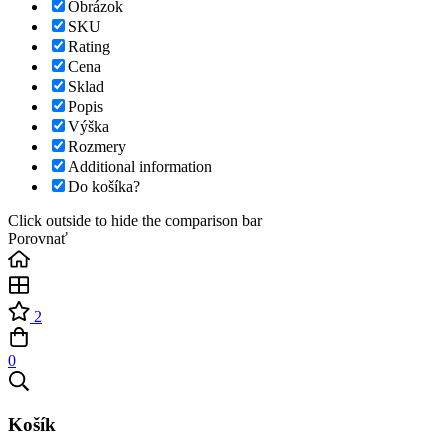
Obrázok
SKU
Rating
Cena
Sklad
Popis
Výška
Rozmery
Additional information
Do košíka?
Click outside to hide the comparison bar
Porovnať
2
0
Košík