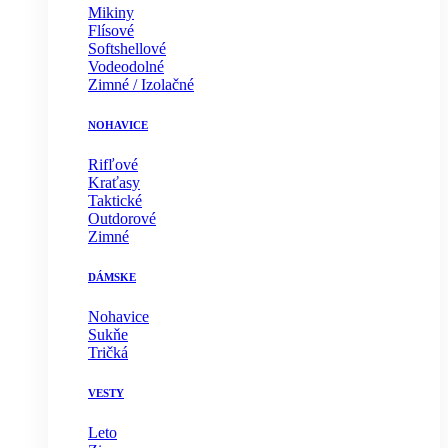
Mikiny
Flísové
Softshellové
Vodeodolné
Zimné / Izolačné
NOHAVICE
Rifľové
Kraťasy
Taktické
Outdorové
Zimné
DÁMSKE
Nohavice
Sukňe
Tričká
VESTY
Leto