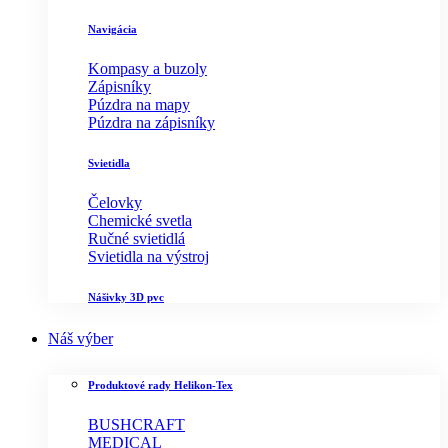
Navigácia
Kompasy a buzoly
Zápisníky
Púzdra na mapy
Púzdra na zápisníky
Svietidla
Čelovky
Chemické svetla
Ručné svietidlá
Svietidla na výstroj
Nášivky 3D pvc
Náš výber
Produktové rady Helikon-Tex
BUSHCRAFT
MEDICAL