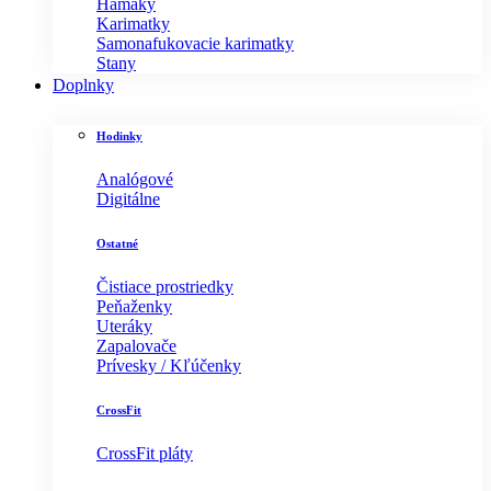
Hamaky
Karimatky
Samonafukovacie karimatky
Stany
Doplnky
Hodinky
Analógové
Digitálne
Ostatné
Čistiace prostriedky
Peňaženky
Uteráky
Zapalovače
Prívesky / Kľúčenky
CrossFit
CrossFit pláty