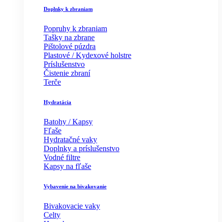
Doplnky k zbraniam
Popruhy k zbraniam
Tašky na zbrane
Pištolové púzdra
Plastové / Kydexové holstre
Príslušenstvo
Čistenie zbraní
Terče
Hydratácia
Batohy / Kapsy
Fľaše
Hydratačné vaky
Doplnky a príslušenstvo
Vodné filtre
Kapsy na fľaše
Vybavenie na bivakovanie
Bivakovacie vaky
Celty