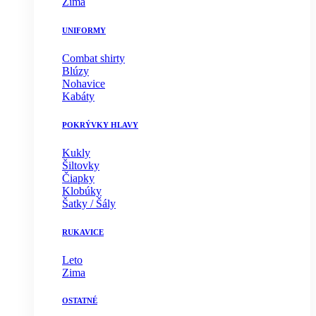
Zima
UNIFORMY
Combat shirty
Blúzy
Nohavice
Kabáty
POKRÝVKY HLAVY
Kukly
Šiltovky
Čiapky
Klobúky
Šatky / Šály
RUKAVICE
Leto
Zima
OSTATNÉ