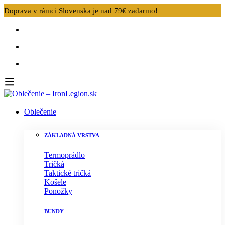
Doprava v rámci Slovenska je nad 79€ zadarmo!
Oblečenie
ZÁKLADNÁ VRSTVA
Termoprádlo
Tričká
Taktické tričká
Košele
Ponožky
BUNDY