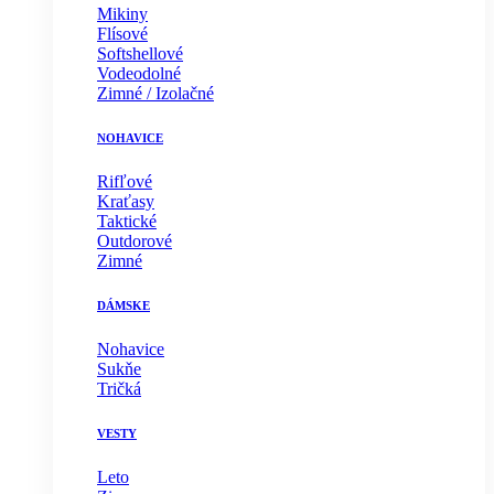
Mikiny
Flísové
Softshellové
Vodeodolné
Zimné / Izolačné
NOHAVICE
Rifľové
Kraťasy
Taktické
Outdorové
Zimné
DÁMSKE
Nohavice
Sukňe
Tričká
VESTY
Leto