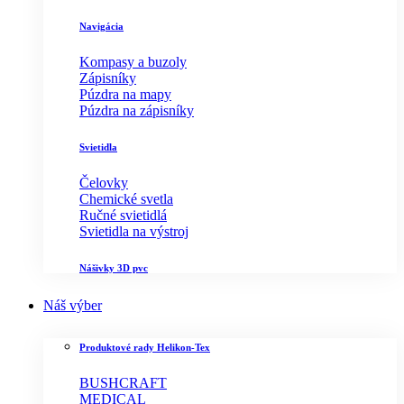
Navigácia
Kompasy a buzoly
Zápisníky
Púzdra na mapy
Púzdra na zápisníky
Svietidla
Čelovky
Chemické svetla
Ručné svietidlá
Svietidla na výstroj
Nášivky 3D pvc
Náš výber
Produktové rady Helikon-Tex
BUSHCRAFT
MEDICAL