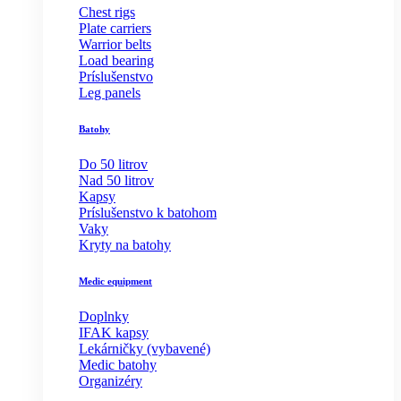
Chest rigs
Plate carriers
Warrior belts
Load bearing
Príslušenstvo
Leg panels
Batohy
Do 50 litrov
Nad 50 litrov
Kapsy
Príslušenstvo k batohom
Vaky
Kryty na batohy
Medic equipment
Doplnky
IFAK kapsy
Lekárničky (vybavené)
Medic batohy
Organizéry