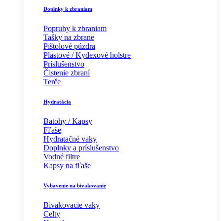
Doplnky k zbraniam
Popruhy k zbraniam
Tašky na zbrane
Pištolové púzdra
Plastové / Kydexové holstre
Príslušenstvo
Čistenie zbraní
Terče
Hydratácia
Batohy / Kapsy
Fľaše
Hydratačné vaky
Doplnky a príslušenstvo
Vodné filtre
Kapsy na fľaše
Vybavenie na bivakovanie
Bivakovacie vaky
Celty