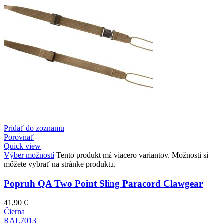
Pridať do zoznamu
Porovnať
Quick view
Výber možností
Tento produkt má viacero variantov. Možnosti si
môžete vybrať na stránke produktu.
Popruh QA Two Point Sling Paracord Clawgear
41,90
€
Čierna
RAL7013