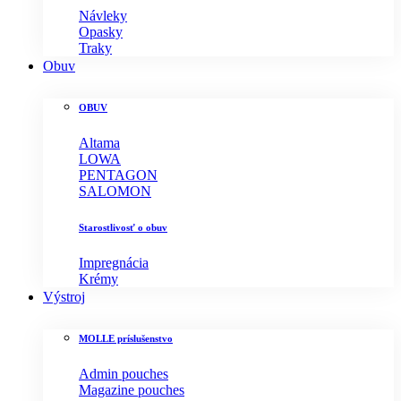
Návleky
Opasky
Traky
Obuv
OBUV
Altama
LOWA
PENTAGON
SALOMON
Starostlivosť o obuv
Impregnácia
Krémy
Výstroj
MOLLE príslušenstvo
Admin pouches
Magazine pouches