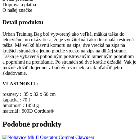
Doprava a platba
O našej značke
Detail produktu
Urban Training Bag bol vytvorený ako veľká, mäkká taška do
telocvične, no ukázalo sa, že je využiteľná i ako dokonalá cestovná
taška. Má veľkú hlavnú komoru na zips, dve vrecká na zips na
kratších stranách a jedno ploché vrecko na zips na dlhšej strane.
Taška je vybavená pohodlným polstrovaným ramenným popruhom
a popruhmi na prenášanie. Po stranách sú dve kratšie držadlá. Vak je
možné zložiť do jednej z bočných vreciek, a tak uľahčiť jeho
skladovanie.
VLASTNOSTI :
rozmery : 35 x 32 x 60 cm
kapacita : 70 l
hmotnosť : 1450 g
materiál : 500D Cordura®
Podobné produkty