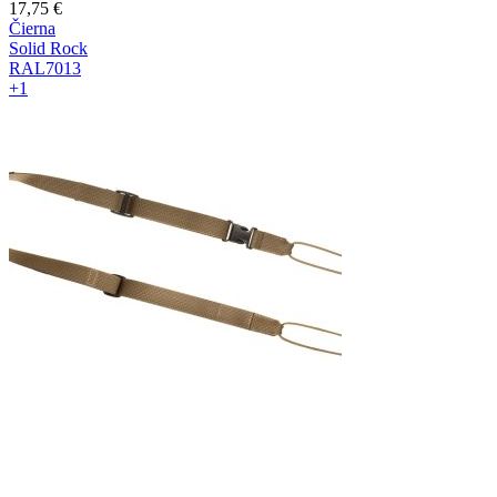
17,75
€
Čierna
Solid Rock
RAL7013
+1