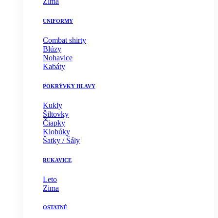
Zima
UNIFORMY
Combat shirty
Blúzy
Nohavice
Kabáty
POKRÝVKY HLAVY
Kukly
Šiltovky
Čiapky
Klobúky
Šatky / Šály
RUKAVICE
Leto
Zima
OSTATNÉ