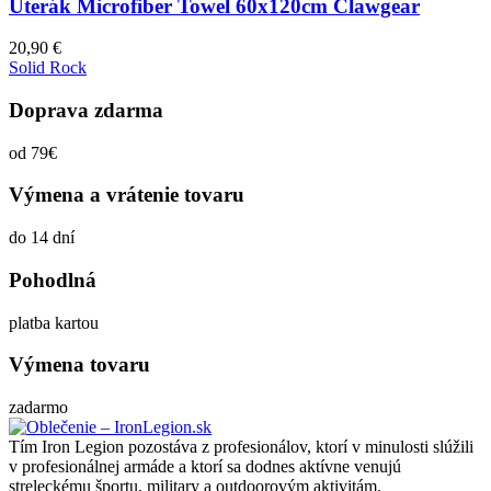
Uterák Microfiber Towel 60x120cm Clawgear
20,90
€
Solid Rock
Doprava zdarma
od 79€
Výmena a vrátenie tovaru
do 14 dní
Pohodlná
platba kartou
Výmena tovaru
zadarmo
Tím Iron Legion pozostáva z profesionálov, ktorí v minulosti slúžili
v profesionálnej armáde a ktorí sa dodnes aktívne venujú
streleckému športu, military a outdoorovým aktivitám.