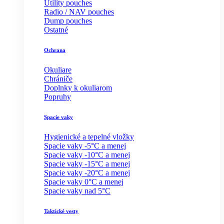
Utility pouches
Radio / NAV pouches
Dump pouches
Ostatné
Ochrana
Okuliare
Chrániče
Doplnky k okuliarom
Popruhy
Spacie vaky
Hygienické a tepelné vložky
Spacie vaky -5°C a menej
Spacie vaky -10°C a menej
Spacie vaky -15°C a menej
Spacie vaky -20°C a menej
Spacie vaky 0°C a menej
Spacie vaky nad 5°C
Taktické vesty