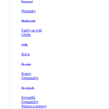
Paracord
Náramky
Maskovanie
Farby na tvár
Ghille
Jedlo
Káva
Do auta
Kapsy
Organizéry
Do prírody
Kresadlá
Organizéry
Príprava potravy