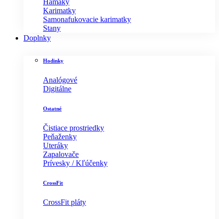
Hamaky
Karimatky
Samonafukovacie karimatky
Stany
Doplnky
Hodinky
Analógové
Digitálne
Ostatné
Čistiace prostriedky
Peňaženky
Uteráky
Zapalovače
Prívesky / Kľúčenky
CrossFit
CrossFit pláty