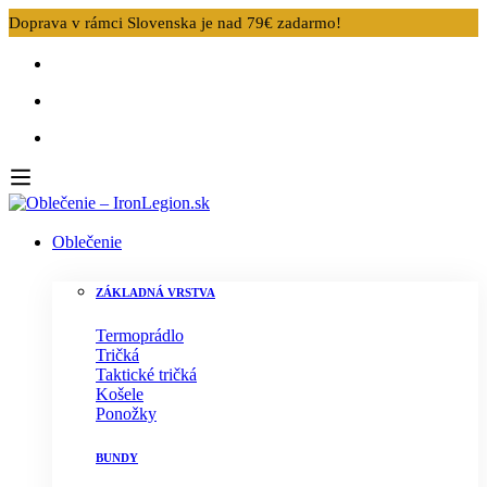
Doprava v rámci Slovenska je nad 79€ zadarmo!
Oblečenie
ZÁKLADNÁ VRSTVA
Termoprádlo
Tričká
Taktické tričká
Košele
Ponožky
BUNDY