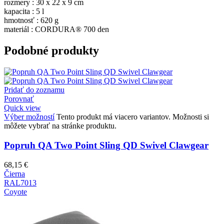
rozmery : 30 x 22 x 9 cm
kapacita : 5 l
hmotnosť : 620 g
materiál : CORDURA® 700 den
Podobné produkty
Pridať do zoznamu
Porovnať
Quick view
Výber možností
Tento produkt má viacero variantov. Možnosti si
môžete vybrať na stránke produktu.
Popruh QA Two Point Sling QD Swivel Clawgear
68,15
€
Čierna
RAL7013
Coyote