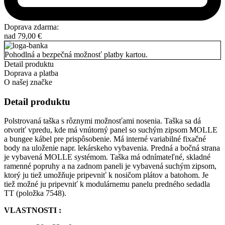
Doprava zdarma:
nad
79,00
€
Pohodlná a bezpečná možnosť platby kartou.
Detail produktu
Doprava a platba
O našej značke
Detail produktu
Polstrovaná taška s rôznymi možnosťami nosenia. Taška sa dá
otvoriť vpredu, kde má vnútorný panel so suchým zipsom MOLLE
a bungee kábel pre prispôsobenie. Má interné variabilné fixačné
body na uloženie napr. lekárskeho vybavenia. Predná a bočná strana
je vybavená MOLLE systémom. Taška má odnímateľné, skladné
ramenné popruhy a na zadnom paneli je vybavená suchým zipsom,
ktorý ju tiež umožňuje pripevniť k nosičom plátov a batohom. Je
tiež možné ju pripevniť k modulárnemu panelu predného sedadla
TT (položka 7548).
VLASTNOSTI :