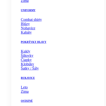
Zima
UNIFORMY
Combat shirty
Blúzy
Nohavice
Kabáty
POKRÝVKY HLAVY
Kukly
Šiltovky
Čiapky
Klobúky
Šatky / Šály
RUKAVICE
Leto
Zima
OSTATNÉ