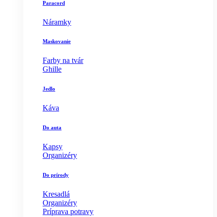
Paracord
Náramky
Maskovanie
Farby na tvár
Ghille
Jedlo
Káva
Do auta
Kapsy
Organizéry
Do prírody
Kresadlá
Organizéry
Príprava potravy