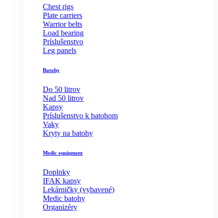
Chest rigs
Plate carriers
Warrior belts
Load bearing
Príslušenstvo
Leg panels
Batohy
Do 50 litrov
Nad 50 litrov
Kapsy
Príslušenstvo k batohom
Vaky
Kryty na batohy
Medic equipment
Doplnky
IFAK kapsy
Lekárničky (vybavené)
Medic batohy
Organizéry