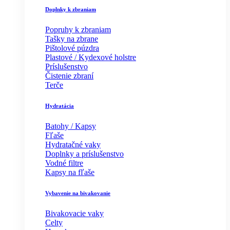
Doplnky k zbraniam
Popruhy k zbraniam
Tašky na zbrane
Pištolové púzdra
Plastové / Kydexové holstre
Príslušenstvo
Čistenie zbraní
Terče
Hydratácia
Batohy / Kapsy
Fľaše
Hydratačné vaky
Doplnky a príslušenstvo
Vodné filtre
Kapsy na fľaše
Vybavenie na bivakovanie
Bivakovacie vaky
Celty