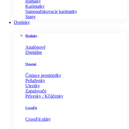
Hamaky
Karimatky
Samonafukovacie karimatky
Stany
Doplnky
Hodinky
Analógové
Digitálne
Ostatné
Čistiace prostriedky
Peňaženky
Uteráky
Zapalovače
Prívesky / Kľúčenky
CrossFit
CrossFit pláty