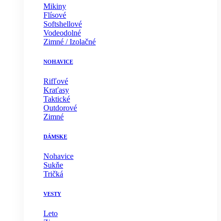
Mikiny
Flísové
Softshellové
Vodeodolné
Zimné / Izolačné
NOHAVICE
Rifľové
Kraťasy
Taktické
Outdorové
Zimné
DÁMSKE
Nohavice
Sukňe
Tričká
VESTY
Leto