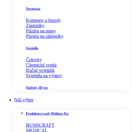
Navigácia
Kompasy a buzoly
Zápisníky
Púzdra na mapy
Púzdra na zápisníky
Svietidla
Čelovky
Chemické svetla
Ručné svietidlá
Svietidla na výstroj
Nášivky 3D pvc
Náš výber
Produktové rady Helikon-Tex
BUSHCRAFT
MEDICAL