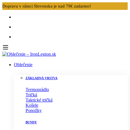
Doprava v rámci Slovenska je nad 79€ zadarmo!
Oblečenie
ZÁKLADNÁ VRSTVA
Termoprádlo
Tričká
Taktické tričká
Košele
Ponožky
BUNDY