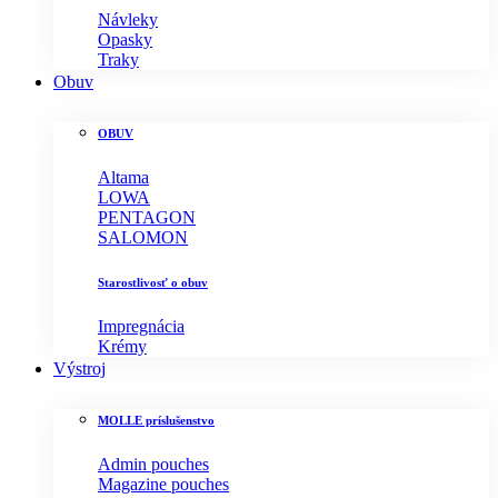
Návleky
Opasky
Traky
Obuv
OBUV
Altama
LOWA
PENTAGON
SALOMON
Starostlivosť o obuv
Impregnácia
Krémy
Výstroj
MOLLE príslušenstvo
Admin pouches
Magazine pouches