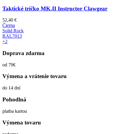
Taktické tričko MK.II Instructor Clawgear
52,40
€
Čierna
Solid Rock
RAL7013
+2
Doprava zdarma
od 79€
Výmena a vrátenie tovaru
do 14 dní
Pohodlná
platba kartou
Výmena tovaru