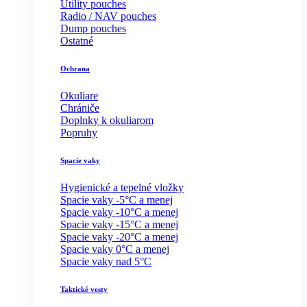
Utility pouches
Radio / NAV pouches
Dump pouches
Ostatné
Ochrana
Okuliare
Chrániče
Doplnky k okuliarom
Popruhy
Spacie vaky
Hygienické a tepelné vložky
Spacie vaky -5°C a menej
Spacie vaky -10°C a menej
Spacie vaky -15°C a menej
Spacie vaky -20°C a menej
Spacie vaky 0°C a menej
Spacie vaky nad 5°C
Taktické vesty