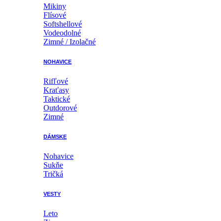
Mikiny
Flísové
Softshellové
Vodeodolné
Zimné / Izolačné
NOHAVICE
Rifľové
Kraťasy
Taktické
Outdorové
Zimné
DÁMSKE
Nohavice
Sukňe
Tričká
VESTY
Leto