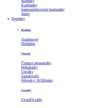
Hamaky
Karimatky
Samonafukovacie karimatky
Stany
Doplnky
Hodinky
Analógové
Digitálne
Ostatné
Čistiace prostriedky
Peňaženky
Uteráky
Zapalovače
Prívesky / Kľúčenky
CrossFit
CrossFit pláty