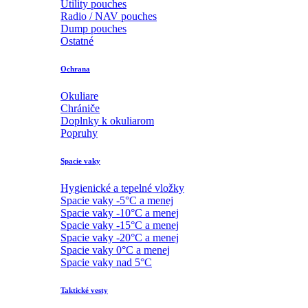
Utility pouches
Radio / NAV pouches
Dump pouches
Ostatné
Ochrana
Okuliare
Chrániče
Doplnky k okuliarom
Popruhy
Spacie vaky
Hygienické a tepelné vložky
Spacie vaky -5°C a menej
Spacie vaky -10°C a menej
Spacie vaky -15°C a menej
Spacie vaky -20°C a menej
Spacie vaky 0°C a menej
Spacie vaky nad 5°C
Taktické vesty