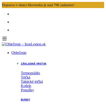
Doprava v rámci Slovenska je nad 79€ zadarmo!
Oblečenie
ZÁKLADNÁ VRSTVA
Termoprádlo
Tričká
Taktické tričká
Košele
Ponožky
BUNDY