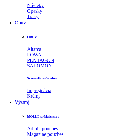
Návleky
Opasky
Traky
Obuv
OBUV
Altama
LOWA
PENTAGON
SALOMON
Starostlivosť o obuv
Impregnácia
Krémy
Výstroj
MOLLE príslušenstvo
Admin pouches
Magazine pouches