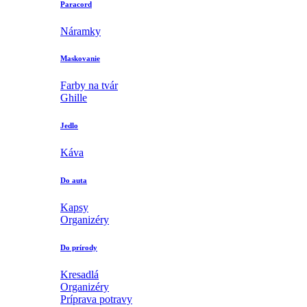
Paracord
Náramky
Maskovanie
Farby na tvár
Ghille
Jedlo
Káva
Do auta
Kapsy
Organizéry
Do prírody
Kresadlá
Organizéry
Príprava potravy