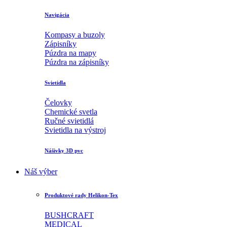
Navigácia
Kompasy a buzoly
Zápisníky
Púzdra na mapy
Púzdra na zápisníky
Svietidla
Čelovky
Chemické svetla
Ručné svietidlá
Svietidla na výstroj
Nášivky 3D pvc
Náš výber
Produktové rady Helikon-Tex
BUSHCRAFT
MEDICAL