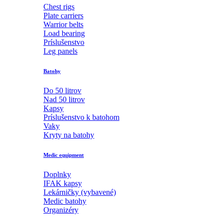
Chest rigs
Plate carriers
Warrior belts
Load bearing
Príslušenstvo
Leg panels
Batohy
Do 50 litrov
Nad 50 litrov
Kapsy
Príslušenstvo k batohom
Vaky
Kryty na batohy
Medic equipment
Doplnky
IFAK kapsy
Lekárničky (vybavené)
Medic batohy
Organizéry