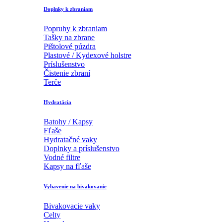
Doplnky k zbraniam
Popruhy k zbraniam
Tašky na zbrane
Pištolové púzdra
Plastové / Kydexové holstre
Príslušenstvo
Čistenie zbraní
Terče
Hydratácia
Batohy / Kapsy
Fľaše
Hydratačné vaky
Doplnky a príslušenstvo
Vodné filtre
Kapsy na fľaše
Vybavenie na bivakovanie
Bivakovacie vaky
Celty