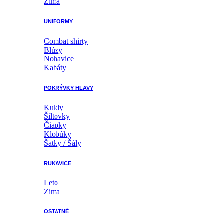
Zima
UNIFORMY
Combat shirty
Blúzy
Nohavice
Kabáty
POKRÝVKY HLAVY
Kukly
Šiltovky
Čiapky
Klobúky
Šatky / Šály
RUKAVICE
Leto
Zima
OSTATNÉ