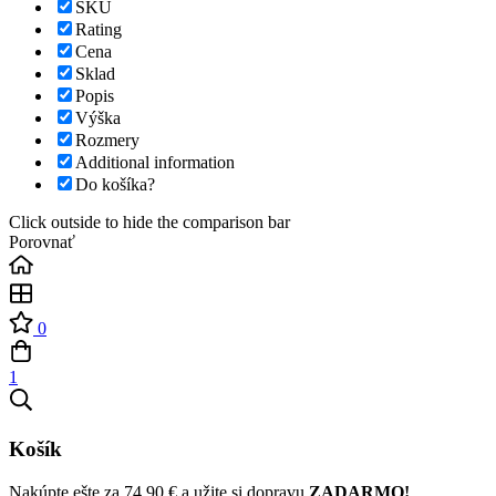
SKU
Rating
Cena
Sklad
Popis
Výška
Rozmery
Additional information
Do košíka?
Click outside to hide the comparison bar
Porovnať
0
1
Košík
Nakúpte ešte za
74,90
€
a užite si dopravu
ZADARMO!