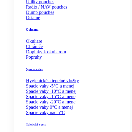
Utility pouches
Radio / NAV pouches
Dump pouches
Ostatné
Ochrana
Okuliare
Chrániče
Doplnky k okuliarom
Popruhy
Spacie vaky
Hygienické a tepelné vložky
Spacie vaky -5°C a menej
Spacie vaky -10°C a menej
Spacie vaky -15°C a menej
Spacie vaky -20°C a menej
Spacie vaky 0°C a menej
Spacie vaky nad 5°C
Taktické vesty