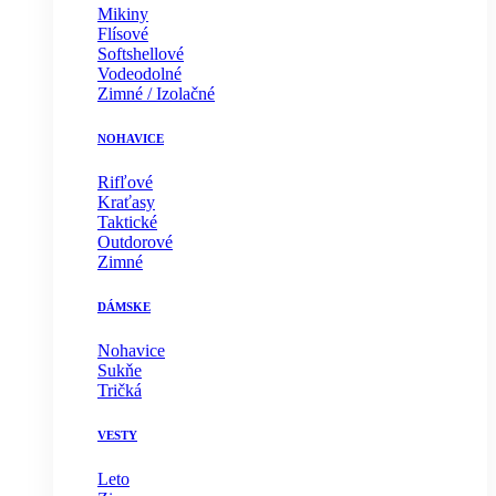
Mikiny
Flísové
Softshellové
Vodeodolné
Zimné / Izolačné
NOHAVICE
Rifľové
Kraťasy
Taktické
Outdorové
Zimné
DÁMSKE
Nohavice
Sukňe
Tričká
VESTY
Leto