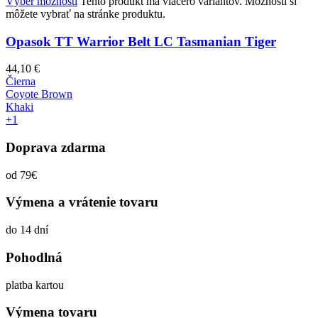
Výber možností
Tento produkt má viacero variantov. Možnosti si
môžete vybrať na stránke produktu.
Opasok TT Warrior Belt LC Tasmanian Tiger
44,10
€
Čierna
Coyote Brown
Khaki
+1
Doprava zdarma
od 79€
Výmena a vrátenie tovaru
do 14 dní
Pohodlná
platba kartou
Výmena tovaru