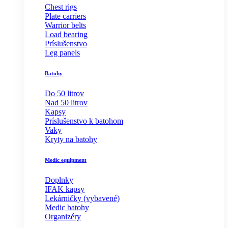
Chest rigs
Plate carriers
Warrior belts
Load bearing
Príslušenstvo
Leg panels
Batohy
Do 50 litrov
Nad 50 litrov
Kapsy
Príslušenstvo k batohom
Vaky
Kryty na batohy
Medic equipment
Doplnky
IFAK kapsy
Lekárničky (vybavené)
Medic batohy
Organizéry