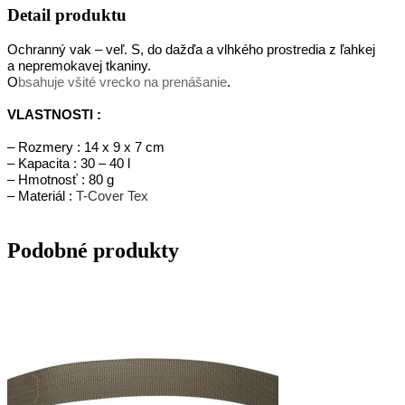
Detail produktu
Ochranný vak – veľ. S, do dažďa a vlhkého prostredia z ľahkej
a nepremokavej tkaniny.
O
bsahuje všité vrecko na prenášanie
.
VLASTNOSTI :
– Rozmery : 14 x 9 x 7 cm
– Kapacita : 30 – 40 l
– Hmotnosť : 80 g
– Materiál :
T-Cover Tex
Podobné produkty