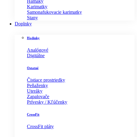
Hamaky
Karimatky
Samonafukovacie karimatky
Stany
Doplnky
Hodinky
Analógové
Digitálne
Ostatné
Čistiace prostriedky
Peňaženky
Uteráky
Zapalovače
Prívesky / Kľúčenky
CrossFit
CrossFit pláty