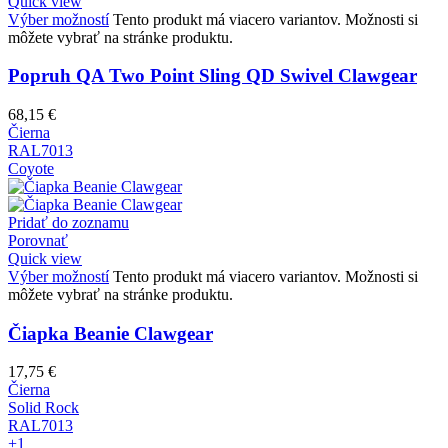
Quick view
Výber možností
Tento produkt má viacero variantov. Možnosti si
môžete vybrať na stránke produktu.
Popruh QA Two Point Sling QD Swivel Clawgear
68,15
€
Čierna
RAL7013
Coyote
Pridať do zoznamu
Porovnať
Quick view
Výber možností
Tento produkt má viacero variantov. Možnosti si
môžete vybrať na stránke produktu.
Čiapka Beanie Clawgear
17,75
€
Čierna
Solid Rock
RAL7013
+1