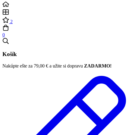
2
0
Košík
Nakúpte ešte za
79,00
€
a užite si dopravu
ZADARMO!