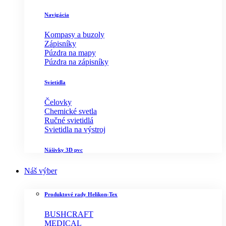
Navigácia
Kompasy a buzoly
Zápisníky
Púzdra na mapy
Púzdra na zápisníky
Svietidla
Čelovky
Chemické svetla
Ručné svietidlá
Svietidla na výstroj
Nášivky 3D pvc
Náš výber
Produktové rady Helikon-Tex
BUSHCRAFT
MEDICAL