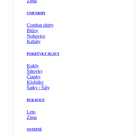
Zima
UNIFORMY
Combat shirty
Blúzy
Nohavice
Kabáty
POKRÝVKY HLAVY
Kukly
Šiltovky
Čiapky
Klobúky
Šatky / Šály
RUKAVICE
Leto
Zima
OSTATNÉ