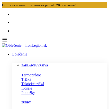
Doprava v rámci Slovenska je nad 79€ zadarmo!
Oblečenie
ZÁKLADNÁ VRSTVA
Termoprádlo
Tričká
Taktické tričká
Košele
Ponožky
BUNDY