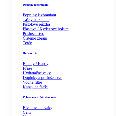
Doplnky k zbraniam
Popruhy k zbraniam
Tašky na zbrane
Pištolové púzdra
Plastové / Kydexové holstre
Príslušenstvo
Čistenie zbraní
Terče
Hydratácia
Batohy / Kapsy
Fľaše
Hydratačné vaky
Doplnky a príslušenstvo
Vodné filtre
Kapsy na fľaše
Vybavenie na bivakovanie
Bivakovacie vaky
Celty