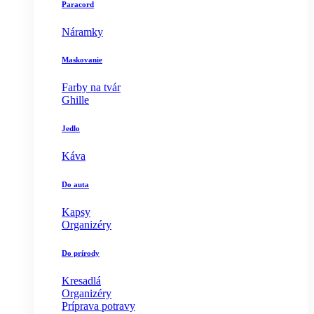
Paracord
Náramky
Maskovanie
Farby na tvár
Ghille
Jedlo
Káva
Do auta
Kapsy
Organizéry
Do prírody
Kresadlá
Organizéry
Príprava potravy