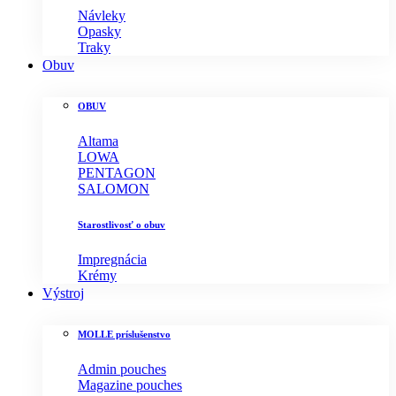
Návleky
Opasky
Traky
Obuv
OBUV
Altama
LOWA
PENTAGON
SALOMON
Starostlivosť o obuv
Impregnácia
Krémy
Výstroj
MOLLE príslušenstvo
Admin pouches
Magazine pouches