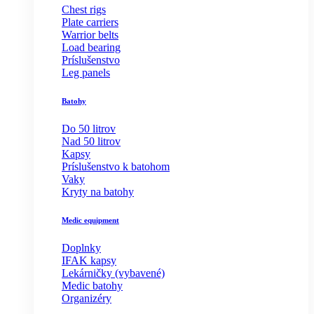
Chest rigs
Plate carriers
Warrior belts
Load bearing
Príslušenstvo
Leg panels
Batohy
Do 50 litrov
Nad 50 litrov
Kapsy
Príslušenstvo k batohom
Vaky
Kryty na batohy
Medic equipment
Doplnky
IFAK kapsy
Lekárničky (vybavené)
Medic batohy
Organizéry