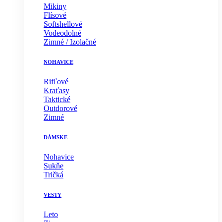
Mikiny
Flísové
Softshellové
Vodeodolné
Zimné / Izolačné
NOHAVICE
Rifľové
Kraťasy
Taktické
Outdorové
Zimné
DÁMSKE
Nohavice
Sukňe
Tričká
VESTY
Leto