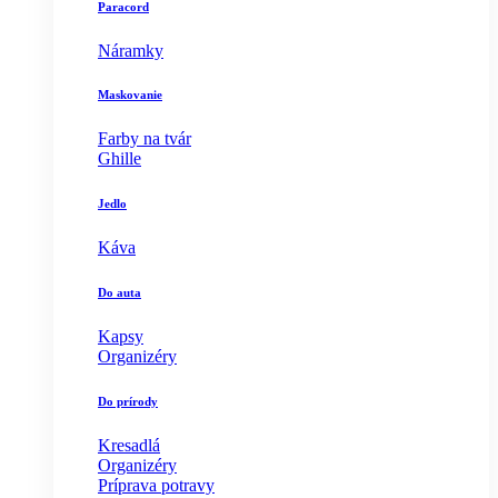
Paracord
Náramky
Maskovanie
Farby na tvár
Ghille
Jedlo
Káva
Do auta
Kapsy
Organizéry
Do prírody
Kresadlá
Organizéry
Príprava potravy