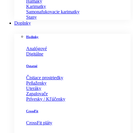
Hamaky
Karimatky
Samonafukovacie karimatky
Stany
Doplnky
Hodinky
Analógové
Digitálne
Ostatné
Čistiace prostriedky
Peňaženky
Uteráky
Zapalovače
Prívesky / Kľúčenky
CrossFit
CrossFit pláty