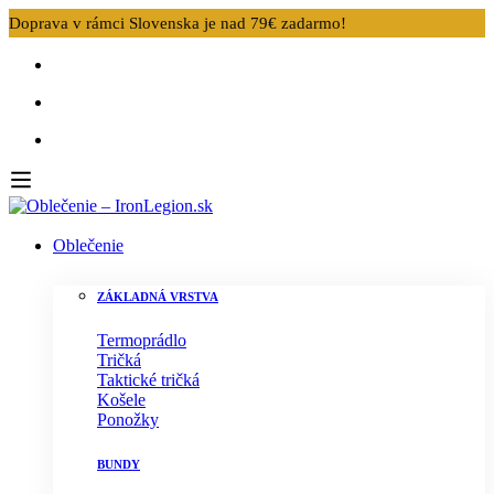
Doprava v rámci Slovenska je nad 79€ zadarmo!
Oblečenie
ZÁKLADNÁ VRSTVA
Termoprádlo
Tričká
Taktické tričká
Košele
Ponožky
BUNDY