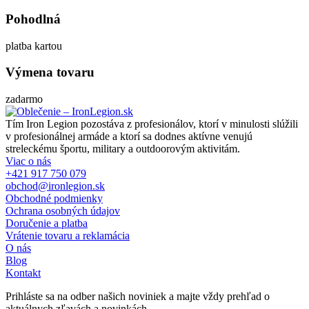
Pohodlná
platba kartou
Výmena tovaru
zadarmo
Tím Iron Legion pozostáva z profesionálov, ktorí v minulosti slúžili
v profesionálnej armáde a ktorí sa dodnes aktívne venujú
streleckému športu, military a outdoorovým aktivitám.
Viac o nás
+421 917 750 079
obchod@ironlegion.sk
Obchodné podmienky
Ochrana osobných údajov
Doručenie a platba
Vrátenie tovaru a reklamácia
O nás
Blog
Kontakt
Prihláste sa na odber našich noviniek a majte vždy prehľad o
aktuálnych zľavách a novinkách.