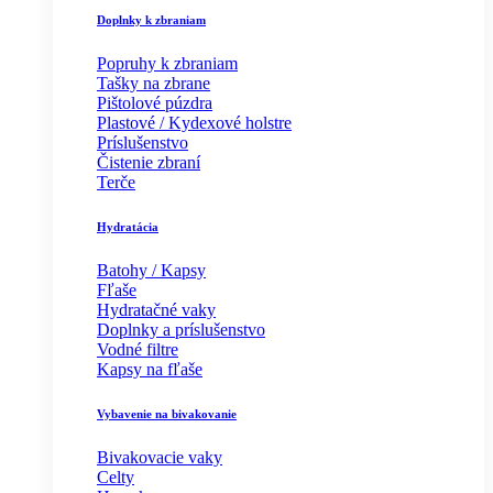
Doplnky k zbraniam
Popruhy k zbraniam
Tašky na zbrane
Pištolové púzdra
Plastové / Kydexové holstre
Príslušenstvo
Čistenie zbraní
Terče
Hydratácia
Batohy / Kapsy
Fľaše
Hydratačné vaky
Doplnky a príslušenstvo
Vodné filtre
Kapsy na fľaše
Vybavenie na bivakovanie
Bivakovacie vaky
Celty