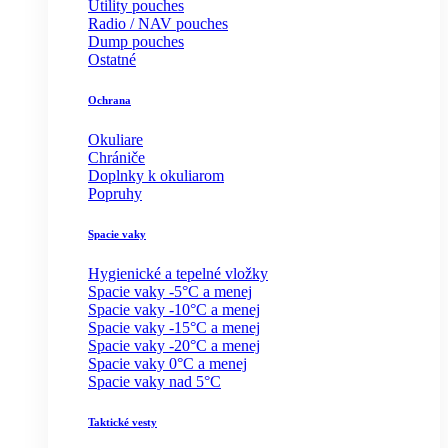
Utility pouches
Radio / NAV pouches
Dump pouches
Ostatné
Ochrana
Okuliare
Chrániče
Doplnky k okuliarom
Popruhy
Spacie vaky
Hygienické a tepelné vložky
Spacie vaky -5°C a menej
Spacie vaky -10°C a menej
Spacie vaky -15°C a menej
Spacie vaky -20°C a menej
Spacie vaky 0°C a menej
Spacie vaky nad 5°C
Taktické vesty