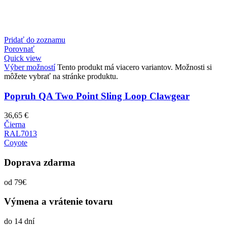
Pridať do zoznamu
Porovnať
Quick view
Výber možností
Tento produkt má viacero variantov. Možnosti si
môžete vybrať na stránke produktu.
Popruh QA Two Point Sling Loop Clawgear
36,65
€
Čierna
RAL7013
Coyote
Doprava zdarma
od 79€
Výmena a vrátenie tovaru
do 14 dní