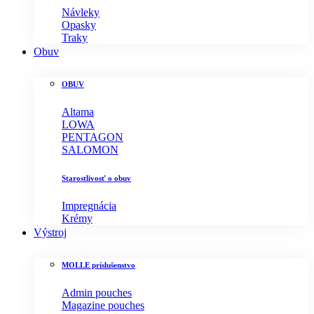
Návleky
Opasky
Traky
Obuv
OBUV
Altama
LOWA
PENTAGON
SALOMON
Starostlivosť o obuv
Impregnácia
Krémy
Výstroj
MOLLE príslušenstvo
Admin pouches
Magazine pouches