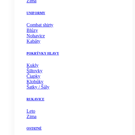
Zima
UNIFORMY
Combat shirty
Blúzy
Nohavice
Kabáty
POKRÝVKY HLAVY
Kukly
Šiltovky
Čiapky
Klobúky
Šatky / Šály
RUKAVICE
Leto
Zima
OSTATNÉ