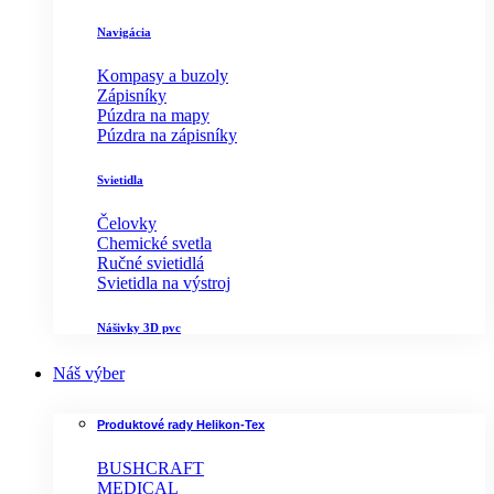
Navigácia
Kompasy a buzoly
Zápisníky
Púzdra na mapy
Púzdra na zápisníky
Svietidla
Čelovky
Chemické svetla
Ručné svietidlá
Svietidla na výstroj
Nášivky 3D pvc
Náš výber
Produktové rady Helikon-Tex
BUSHCRAFT
MEDICAL