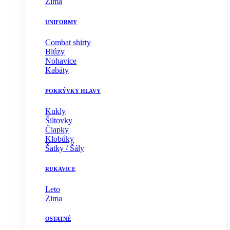
Zima
UNIFORMY
Combat shirty
Blúzy
Nohavice
Kabáty
POKRÝVKY HLAVY
Kukly
Šiltovky
Čiapky
Klobúky
Šatky / Šály
RUKAVICE
Leto
Zima
OSTATNÉ