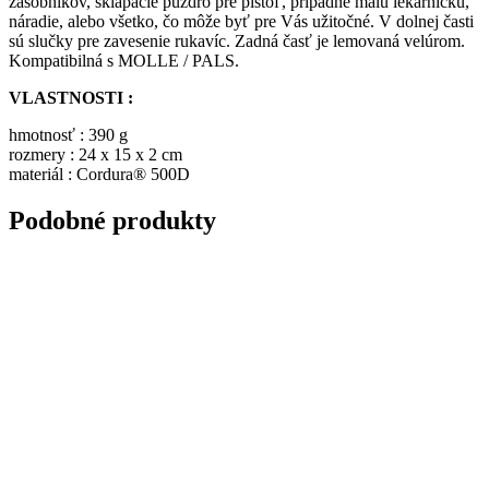
zásobníkov, sklápacie puzdro pre pištoľ, prípadne malú lekárničku,
náradie, alebo všetko, čo môže byť pre Vás užitočné. V dolnej časti
sú slučky pre zavesenie rukavíc. Zadná časť je lemovaná velúrom.
Kompatibilná s MOLLE / PALS.
VLASTNOSTI :
hmotnosť : 390 g
rozmery : 24 x 15 x 2 cm
materiál : Cordura® 500D
Podobné produkty