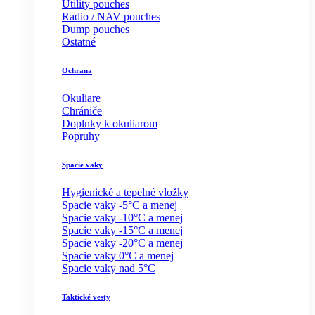
Utility pouches
Radio / NAV pouches
Dump pouches
Ostatné
Ochrana
Okuliare
Chrániče
Doplnky k okuliarom
Popruhy
Spacie vaky
Hygienické a tepelné vložky
Spacie vaky -5°C a menej
Spacie vaky -10°C a menej
Spacie vaky -15°C a menej
Spacie vaky -20°C a menej
Spacie vaky 0°C a menej
Spacie vaky nad 5°C
Taktické vesty