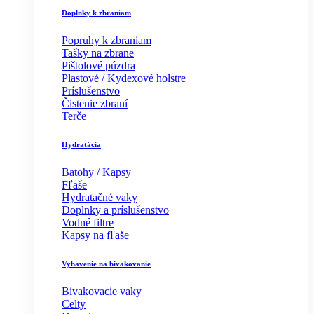
Doplnky k zbraniam
Popruhy k zbraniam
Tašky na zbrane
Pištolové púzdra
Plastové / Kydexové holstre
Príslušenstvo
Čistenie zbraní
Terče
Hydratácia
Batohy / Kapsy
Fľaše
Hydratačné vaky
Doplnky a príslušenstvo
Vodné filtre
Kapsy na fľaše
Vybavenie na bivakovanie
Bivakovacie vaky
Celty