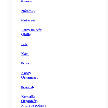
Paracord
Náramky
Maskovanie
Farby na tvár
Ghille
Jedlo
Káva
Do auta
Kapsy
Organizéry
Do prírody
Kresadlá
Organizéry
Príprava potravy