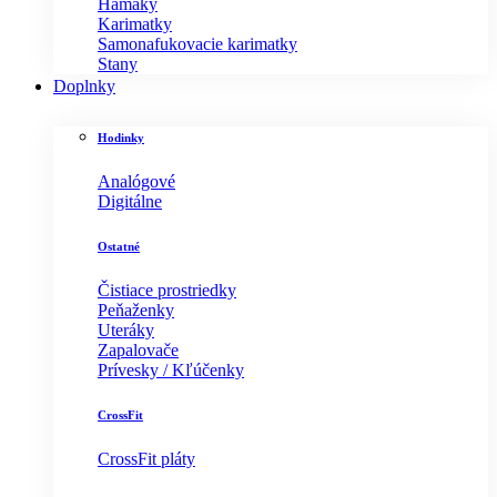
Hamaky
Karimatky
Samonafukovacie karimatky
Stany
Doplnky
Hodinky
Analógové
Digitálne
Ostatné
Čistiace prostriedky
Peňaženky
Uteráky
Zapalovače
Prívesky / Kľúčenky
CrossFit
CrossFit pláty