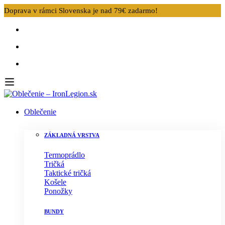
Doprava v rámci Slovenska je nad 79€ zadarmo!
Oblečenie
ZÁKLADNÁ VRSTVA
Termoprádlo
Tričká
Taktické tričká
Košele
Ponožky
BUNDY