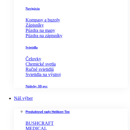
Navigácia
Kompasy a buzoly
Zápisníky
Púzdra na mapy
Púzdra na zápisníky
Svietidla
Čelovky
Chemické svetla
Ručné svietidlá
Svietidla na výstroj
Nášivky 3D pvc
Náš výber
Produktové rady Helikon-Tex
BUSHCRAFT
MEDICAL