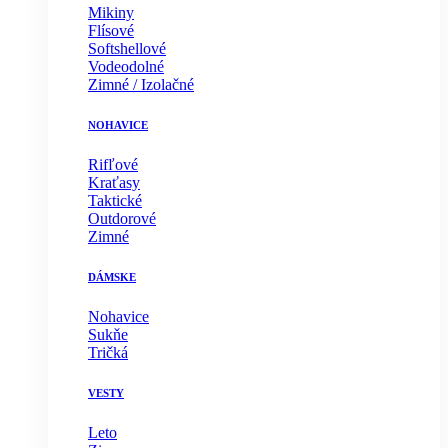
Mikiny
Flísové
Softshellové
Vodeodolné
Zimné / Izolačné
NOHAVICE
Rifľové
Kraťasy
Taktické
Outdorové
Zimné
DÁMSKE
Nohavice
Sukňe
Tričká
VESTY
Leto