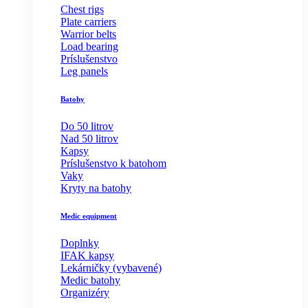
Chest rigs
Plate carriers
Warrior belts
Load bearing
Príslušenstvo
Leg panels
Batohy
Do 50 litrov
Nad 50 litrov
Kapsy
Príslušenstvo k batohom
Vaky
Kryty na batohy
Medic equipment
Doplnky
IFAK kapsy
Lekárničky (vybavené)
Medic batohy
Organizéry