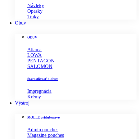
Návleky
Opasky
Traky
Obuv
OBUV
Altama
LOWA
PENTAGON
SALOMON
Starostlivosť o obuv
Impregnácia
Krémy
Výstroj
MOLLE príslušenstvo
Admin pouches
Magazine pouches