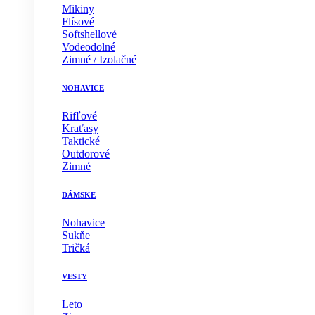
Mikiny
Flísové
Softshellové
Vodeodolné
Zimné / Izolačné
NOHAVICE
Rifľové
Kraťasy
Taktické
Outdorové
Zimné
DÁMSKE
Nohavice
Sukňe
Tričká
VESTY
Leto