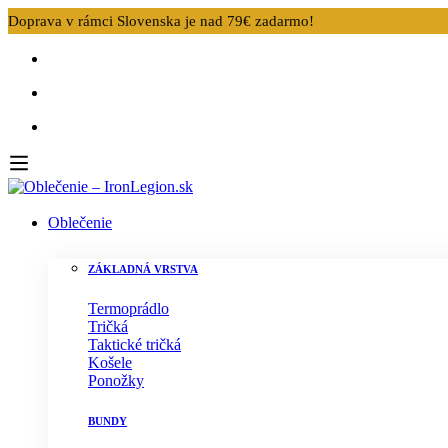
Doprava v rámci Slovenska je nad 79€ zadarmo!
Oblečenie
ZÁKLADNÁ VRSTVA
Termoprádlo
Tričká
Taktické tričká
Košele
Ponožky
BUNDY