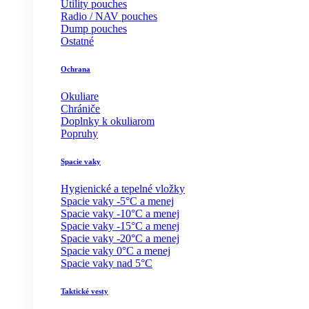
Utility pouches
Radio / NAV pouches
Dump pouches
Ostatné
Ochrana
Okuliare
Chrániče
Doplnky k okuliarom
Popruhy
Spacie vaky
Hygienické a tepelné vložky
Spacie vaky -5°C a menej
Spacie vaky -10°C a menej
Spacie vaky -15°C a menej
Spacie vaky -20°C a menej
Spacie vaky 0°C a menej
Spacie vaky nad 5°C
Taktické vesty