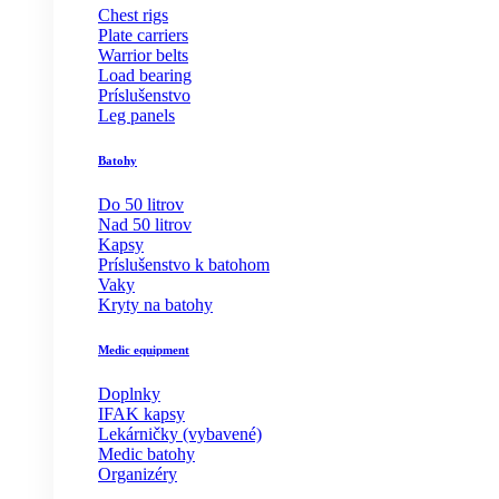
Chest rigs
Plate carriers
Warrior belts
Load bearing
Príslušenstvo
Leg panels
Batohy
Do 50 litrov
Nad 50 litrov
Kapsy
Príslušenstvo k batohom
Vaky
Kryty na batohy
Medic equipment
Doplnky
IFAK kapsy
Lekárničky (vybavené)
Medic batohy
Organizéry