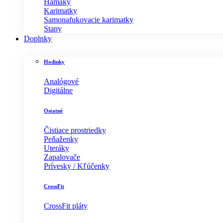
Hamaky
Karimatky
Samonafukovacie karimatky
Stany
Doplnky
Hodinky
Analógové
Digitálne
Ostatné
Čistiace prostriedky
Peňaženky
Uteráky
Zapalovače
Prívesky / Kľúčenky
CrossFit
CrossFit pláty