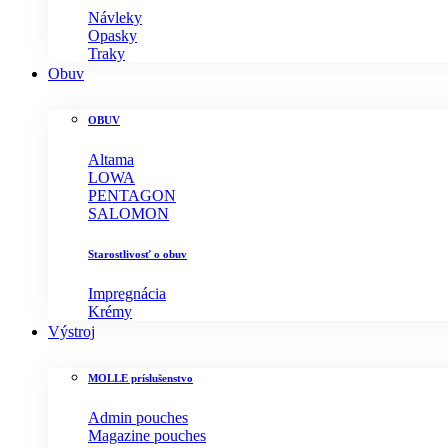
Návleky
Opasky
Traky
Obuv
OBUV
Altama
LOWA
PENTAGON
SALOMON
Starostlivosť o obuv
Impregnácia
Krémy
Výstroj
MOLLE príslušenstvo
Admin pouches
Magazine pouches