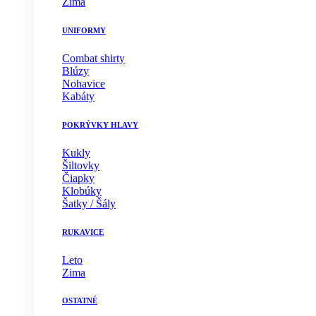
Zima
UNIFORMY
Combat shirty
Blúzy
Nohavice
Kabáty
POKRÝVKY HLAVY
Kukly
Šiltovky
Čiapky
Klobúky
Šatky / Šály
RUKAVICE
Leto
Zima
OSTATNÉ