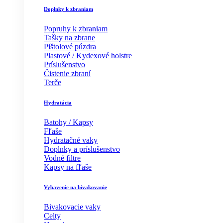
Doplnky k zbraniam
Popruhy k zbraniam
Tašky na zbrane
Pištolové púzdra
Plastové / Kydexové holstre
Príslušenstvo
Čistenie zbraní
Terče
Hydratácia
Batohy / Kapsy
Fľaše
Hydratačné vaky
Doplnky a príslušenstvo
Vodné filtre
Kapsy na fľaše
Vybavenie na bivakovanie
Bivakovacie vaky
Celty