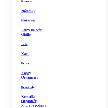
Paracord
Náramky
Maskovanie
Farby na tvár
Ghille
Jedlo
Káva
Do auta
Kapsy
Organizéry
Do prírody
Kresadlá
Organizéry
Príprava potravy