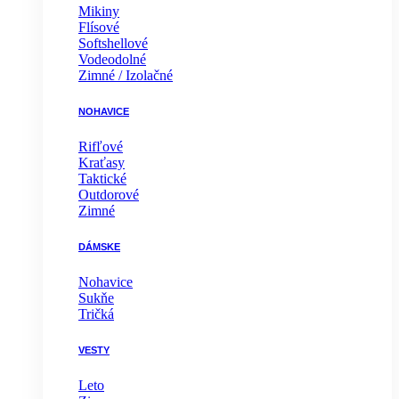
Mikiny
Flísové
Softshellové
Vodeodolné
Zimné / Izolačné
NOHAVICE
Rifľové
Kraťasy
Taktické
Outdorové
Zimné
DÁMSKE
Nohavice
Sukňe
Tričká
VESTY
Leto