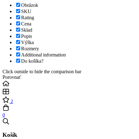
Obrázok
SKU
Rating
Cena
Sklad
Popis
Výška
Rozmery
Additional information
Do košíka?
Click outside to hide the comparison bar
Porovnať
2
0
Košík