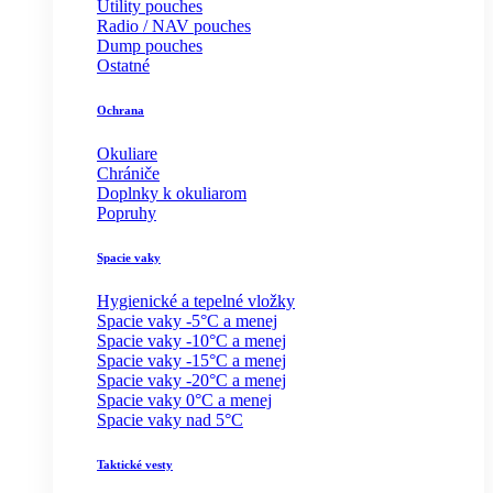
Utility pouches
Radio / NAV pouches
Dump pouches
Ostatné
Ochrana
Okuliare
Chrániče
Doplnky k okuliarom
Popruhy
Spacie vaky
Hygienické a tepelné vložky
Spacie vaky -5°C a menej
Spacie vaky -10°C a menej
Spacie vaky -15°C a menej
Spacie vaky -20°C a menej
Spacie vaky 0°C a menej
Spacie vaky nad 5°C
Taktické vesty