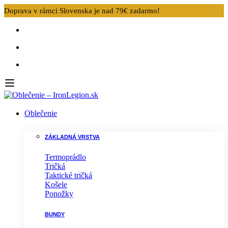
Doprava v rámci Slovenska je nad 79€ zadarmo!
Oblečenie
ZÁKLADNÁ VRSTVA
Termoprádlo
Tričká
Taktické tričká
Košele
Ponožky
BUNDY