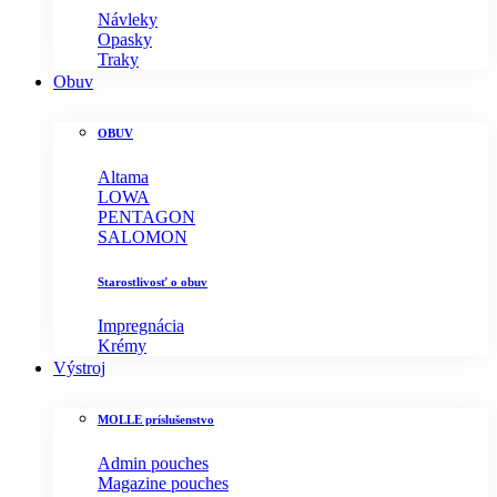
Návleky
Opasky
Traky
Obuv
OBUV
Altama
LOWA
PENTAGON
SALOMON
Starostlivosť o obuv
Impregnácia
Krémy
Výstroj
MOLLE príslušenstvo
Admin pouches
Magazine pouches