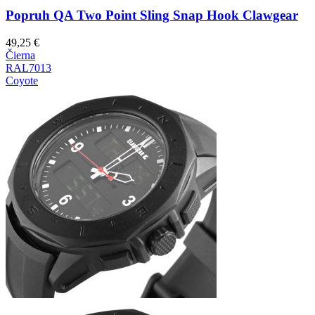
Popruh QA Two Point Sling Snap Hook Clawgear
49,25
€
Čierna
RAL7013
Coyote