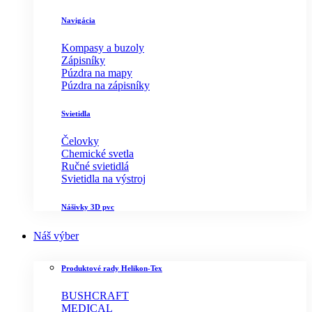
Navigácia
Kompasy a buzoly
Zápisníky
Púzdra na mapy
Púzdra na zápisníky
Svietidla
Čelovky
Chemické svetla
Ručné svietidlá
Svietidla na výstroj
Nášivky 3D pvc
Náš výber
Produktové rady Helikon-Tex
BUSHCRAFT
MEDICAL