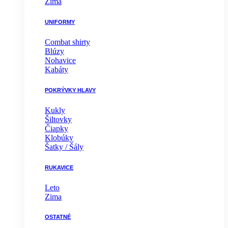
Zima
UNIFORMY
Combat shirty
Blúzy
Nohavice
Kabáty
POKRÝVKY HLAVY
Kukly
Šiltovky
Čiapky
Klobúky
Šatky / Šály
RUKAVICE
Leto
Zima
OSTATNÉ