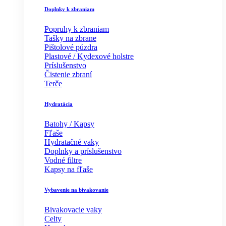
Doplnky k zbraniam
Popruhy k zbraniam
Tašky na zbrane
Pištolové púzdra
Plastové / Kydexové holstre
Príslušenstvo
Čistenie zbraní
Terče
Hydratácia
Batohy / Kapsy
Fľaše
Hydratačné vaky
Doplnky a príslušenstvo
Vodné filtre
Kapsy na fľaše
Vybavenie na bivakovanie
Bivakovacie vaky
Celty