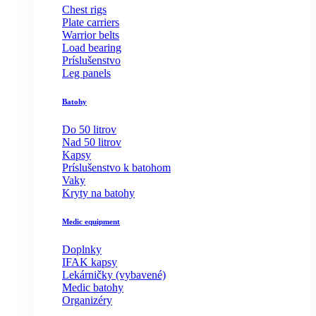
Chest rigs
Plate carriers
Warrior belts
Load bearing
Príslušenstvo
Leg panels
Batohy
Do 50 litrov
Nad 50 litrov
Kapsy
Príslušenstvo k batohom
Vaky
Kryty na batohy
Medic equipment
Doplnky
IFAK kapsy
Lekárničky (vybavené)
Medic batohy
Organizéry