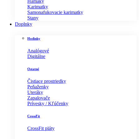
Hamaky
Karimatky
Samonafukovacie karimatky
Stany
Doplnky
Hodinky
Analógové
Digitálne
Ostatné
Čistiace prostriedky
Peňaženky
Uteráky
Zapalovače
Prívesky / Kľúčenky
CrossFit
CrossFit pláty