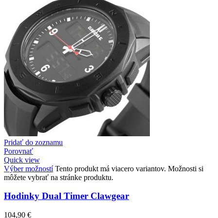
Pridať do zoznamu
Porovnať
Quick view
Výber možností
Tento produkt má viacero variantov. Možnosti si
môžete vybrať na stránke produktu.
Hodinky Dual Timer Clawgear
104,90
€