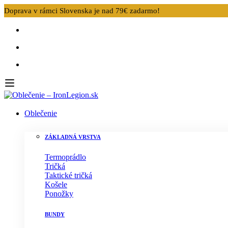
Doprava v rámci Slovenska je nad 79€ zadarmo!
Oblečenie
ZÁKLADNÁ VRSTVA
Termoprádlo
Tričká
Taktické tričká
Košele
Ponožky
BUNDY