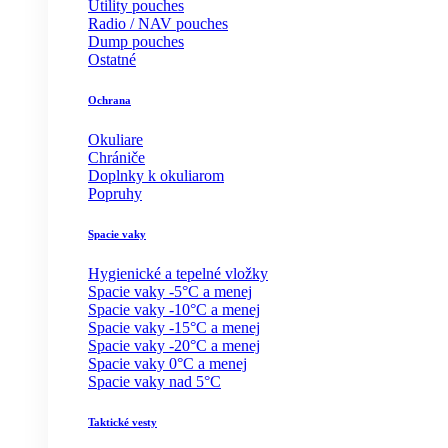
Utility pouches
Radio / NAV pouches
Dump pouches
Ostatné
Ochrana
Okuliare
Chrániče
Doplnky k okuliarom
Popruhy
Spacie vaky
Hygienické a tepelné vložky
Spacie vaky -5°C a menej
Spacie vaky -10°C a menej
Spacie vaky -15°C a menej
Spacie vaky -20°C a menej
Spacie vaky 0°C a menej
Spacie vaky nad 5°C
Taktické vesty