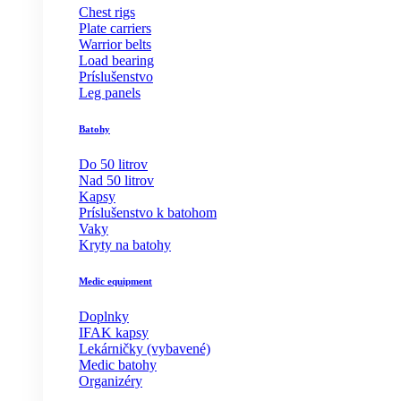
Chest rigs
Plate carriers
Warrior belts
Load bearing
Príslušenstvo
Leg panels
Batohy
Do 50 litrov
Nad 50 litrov
Kapsy
Príslušenstvo k batohom
Vaky
Kryty na batohy
Medic equipment
Doplnky
IFAK kapsy
Lekárničky (vybavené)
Medic batohy
Organizéry