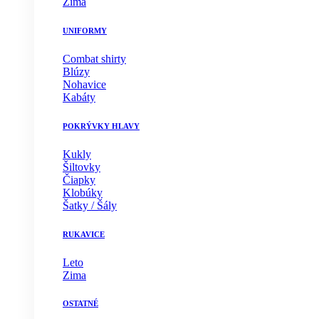
Zima
UNIFORMY
Combat shirty
Blúzy
Nohavice
Kabáty
POKRÝVKY HLAVY
Kukly
Šiltovky
Čiapky
Klobúky
Šatky / Šály
RUKAVICE
Leto
Zima
OSTATNÉ