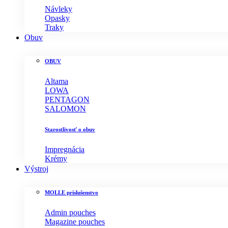
Návleky
Opasky
Traky
Obuv
OBUV
Altama
LOWA
PENTAGON
SALOMON
Starostlivosť o obuv
Impregnácia
Krémy
Výstroj
MOLLE príslušenstvo
Admin pouches
Magazine pouches