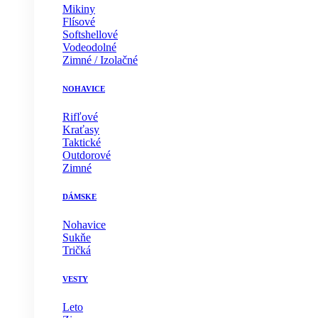
Mikiny
Flísové
Softshellové
Vodeodolné
Zimné / Izolačné
NOHAVICE
Rifľové
Kraťasy
Taktické
Outdorové
Zimné
DÁMSKE
Nohavice
Sukňe
Tričká
VESTY
Leto