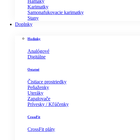
Hamaky
Karimatky
Samonafukovacie karimatky
Stany
Doplnky
Hodinky
Analógové
Digitálne
Ostatné
Čistiace prostriedky
Peňaženky
Uteráky
Zapalovače
Prívesky / Kľúčenky
CrossFit
CrossFit pláty